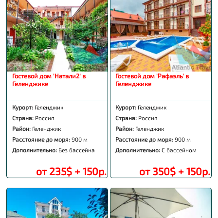
Гостевой дом 'Натали2' в
Гостевой дом 'Рафаэль' в
Геленджике
Геленджике
Курорт:
Геленджик
Курорт:
Геленджик
Страна:
Россия
Страна:
Россия
Район:
Геленджик
Район:
Геленджик
Расстояние до моря:
900 м
Расстояние до моря:
900 м
Дополнительно:
Без бассейна
Дополнительно:
С бассейном
от 235$ + 150р.
от 350$ + 150р.