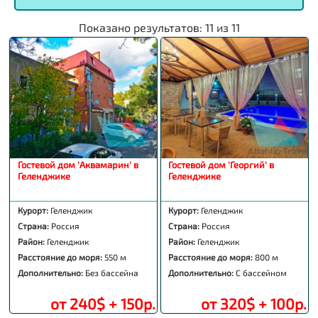
Показано результатов:
11
из
11
Гостевой дом 'Аквамарин' в
Гостевой дом 'Георгий' в
Геленджике
Геленджике
Курорт:
Геленджик
Курорт:
Геленджик
Страна:
Россия
Страна:
Россия
Район:
Геленджик
Район:
Геленджик
Расстояние до моря:
550 м
Расстояние до моря:
800 м
Дополнительно:
Без бассейна
Дополнительно:
С бассейном
от 240$ + 150р.
от 320$ + 100р.