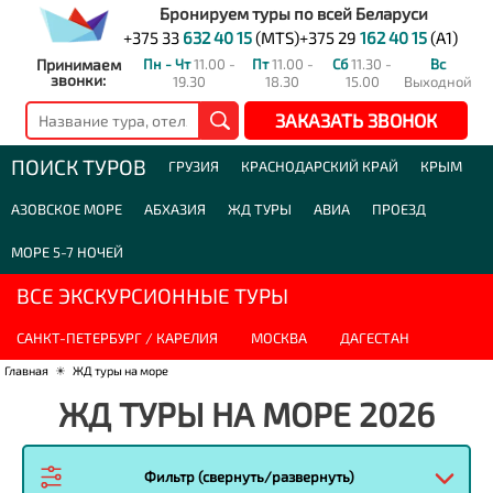
Бронируем туры по всей Беларуси
+375 33
632 40 15
(MTS)
+375 29
162 40 15
(A1)
Принимаем
Пн - Чт
11.00 -
Пт
11.00 -
Сб
11.30 -
Вс
звонки:
19.30
18.30
15.00
Выходной
ЗАКАЗАТЬ ЗВОНОК
ПОИСК ТУРОВ
ГРУЗИЯ
КРАСНОДАРСКИЙ КРАЙ
КРЫМ
АЗОВСКОЕ МОРЕ
АБХАЗИЯ
ЖД ТУРЫ
АВИА
ПРОЕЗД
МОРЕ 5-7 НОЧЕЙ
ВСЕ ЭКСКУРСИОННЫЕ ТУРЫ
САНКТ-ПЕТЕРБУРГ / КАРЕЛИЯ
МОСКВА
ДАГЕСТАН
Главная
☀
ЖД туры на море
ЖД ТУРЫ НА МОРЕ 2026
Фильтр (свернуть/развернуть)