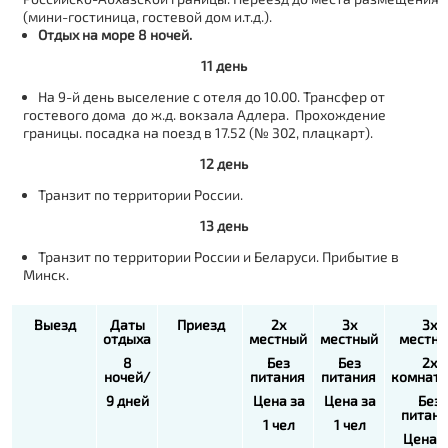
(мини-гостиница, гостевой дом и.т.д.).
Отдых на море 8 ночей.
11 день
На 9-й день выселение с отеля до 10.00. Трансфер от
гостевого дома до ж.д. вокзала Адлера. Прохождение
границы. посадка на поезд в 17.52 (№ 302, плацкарт).
12 день
Транзит по территории России.
13 день
Транзит по территории России и Беларуси. Прибытие в
Минск.
Выезд
Даты
Приезд
2х
3х
3х
отдыха
местный
местный
местн
8
Без
Без
2х
ночей/
питания
питания
комнат
9 дней
Цена за
Цена за
Без
питани
1 чел
1 чел
Цена з