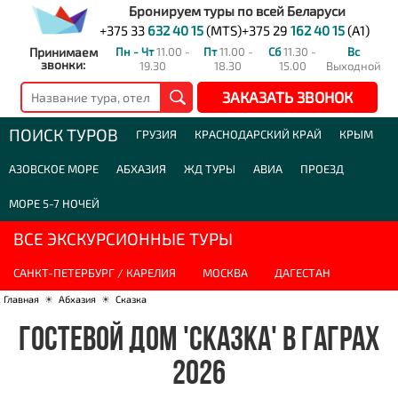
Бронируем туры по всей Беларуси
+375 33
632 40 15
(MTS)
+375 29
162 40 15
(A1)
Принимаем
Пн - Чт
11.00 -
Пт
11.00 -
Сб
11.30 -
Вс
звонки:
19.30
18.30
15.00
Выходной
ЗАКАЗАТЬ ЗВОНОК
ПОИСК ТУРОВ
ГРУЗИЯ
КРАСНОДАРСКИЙ КРАЙ
КРЫМ
АЗОВСКОЕ МОРЕ
АБХАЗИЯ
ЖД ТУРЫ
АВИА
ПРОЕЗД
МОРЕ 5-7 НОЧЕЙ
ВСЕ ЭКСКУРСИОННЫЕ ТУРЫ
САНКТ-ПЕТЕРБУРГ / КАРЕЛИЯ
МОСКВА
ДАГЕСТАН
Главная
☀
Абхазия
☀
Сказка
ГОСТЕВОЙ ДОМ 'СКАЗКА' В ГАГРАХ
2026