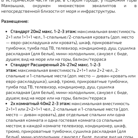
Мамзышха, окружен множеством эвкалиптов и в
непосредственной близости от моря и инфраструктуры.
Размещение:
Стандарт 20м2 макс. 1-2-3 этаж:
максимальная вместимость
2+1 или 1+1+1 чел., 1-спальные/2-спальная кровать (доп. место
— евро-раскладушка или кровать), шкаф, прикроватные
тумбочки, тумба под ТВ, телевизор, кондиционер, душ, сушилка
раскладная (для белья), мини-холодильник, санузел с биде,
душем; вид на море или на горы, балкон/терраса
Стандарт Расширенный 24-27м2 макс.
1-2-3
этаж
:
максимальная вместимость 2+1+1 или 2+2 чел., 2-
спальные и 1-спальные места (доп. место — диван-кровать или
евро-раскладушка), шкаф, трюмо, прикроватные тумбочки,
тумба под ТВ, телевизор, кондиционер, душ, сушилка
раскладная (для белья), мини-холодильник, санузел с биде,
душем; вид на море или на горы, балкон/терраса
2х комнатный 40м2
2-3 этаж
:
максимальная вместимость
2+1+1 или 2+2+1+1 чел., 2-спальные и 1-спальные места (доп.
место — диван-кровать), две отдельные спальни или одна
спальная комната и одна гостевая комната со спальным
местом; в каждой комнате телевизор, кондиционер, шкаф,
трюмо, прикроватные тумбочки, сушилка раскладная (для
белья), мини-холодильник, санузел с биде, душем; вид на горы,