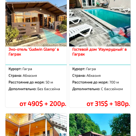
Эко-отель 'Gudwin Glamp' в
Гостевой дом 'Изумрудный' в
Гаграх
Гаграх
Курорт:
Гагра
Курорт:
Гагра
Страна:
Абхазия
Страна:
Абхазия
Расстояние до моря:
50 м
Расстояние до моря:
700 м
Дополнительно:
Без бассейна
Дополнительно:
С бассейном
от 490$ + 200р.
от 315$ + 180р.