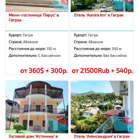
Мини-гостиница 'Парус' в
Отель 'Aurora Inn' в Гаграх
Гаграх
Курорт:
Гагра
Курорт:
Гагра
Страна:
Абхазия
Страна:
Абхазия
Расстояние до моря:
150 м
Расстояние до моря:
350 м
Дополнительно:
С бассейном
Дополнительно:
Без бассейна
от 360$ + 300р.
от 21500Rub + 540р.
Гостевой дом 'Источник' в
Отель 'Александрия' в Гаграх