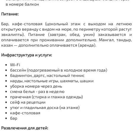
в номере балкон
Питание:
Бар, кафе-столовая (цокольный этаж с выходом на летнюю
открытую веранду с видом на море, по периметру которой растут
эвкалипты). Питание (завтрак, обед, ужин) заказывается и
оплачивается при проживании дополнительно. Мангал, тандыр,
казан — дополнительно оплачивается (аренда).
Инфраструктура и услуги:
Wi-Fi
бассейн (подогреваемый в холодное время года)
бадминтон, дартс, настольный теннис
нарды, настольные игры, шахматы, шашки
уборка номера через день
смена белья - раз в неделю
прачечная (стирка и глажка одежды)
сейф на рецепции
утюг и гладильная доска (на этаже)
кафе-столовая
бар
Развлечения для детей
: