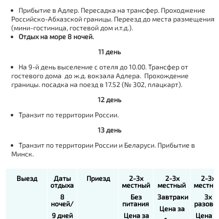
Прибытие в Адлер. Пересадка на трансфер. Проходжение
Российско-Абхазской границы. Переезд до места размещения
(мини-гостиница, гостевой дом и.т.д.).
Отдых на море 8 ночей.
11 день
На 9-й день выселение с отеля до 10.00. Трансфер от
гостевого дома до ж.д. вокзала Адлера. Прохождение
границы. посадка на поезд в 17.52 (№ 302, плацкарт).
12 день
Транзит по территории России.
13 день
Транзит по территории России и Беларуси. Прибытие в
Минск.
Выезд
Даты
Приезд
2-3х
2-3х
2-3х
отдыха
местный
местный
местны
8
Без
Завтраки
3х
ночей/
питания
разово
Цена за
9 дней
Цена за
Цена з