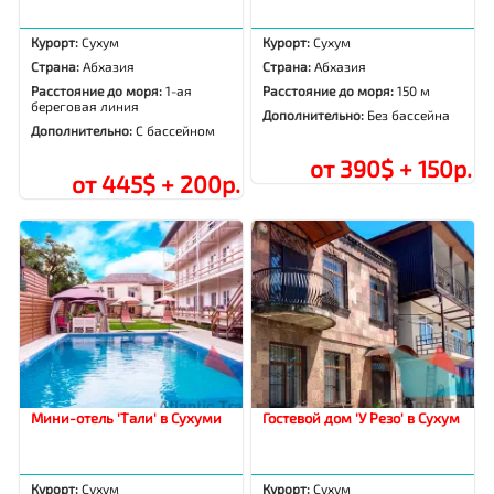
Курорт:
Сухум
Курорт:
Сухум
Страна:
Абхазия
Страна:
Абхазия
Расстояние до моря:
1-ая
Расстояние до моря:
150 м
береговая линия
Дополнительно:
Без бассейна
Дополнительно:
С бассейном
от 390$ + 150р.
от 445$ + 200р.
Мини-отель 'Тали' в Сухуми
Гостевой дом 'У Резо' в Сухум
Курорт:
Сухум
Курорт:
Сухум