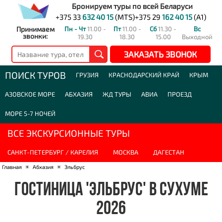
Бронируем туры по всей Беларуси
+375 33
632 40 15
(MTS)
+375 29
162 40 15
(A1)
Принимаем
Пн - Чт
11.00 -
Пт
11.00 -
Сб
11.30 -
Вс
звонки:
19.30
18.30
15.00
Выходной
ЗАКАЗАТЬ ЗВОНОК
ПОИСК ТУРОВ
ГРУЗИЯ
КРАСНОДАРСКИЙ КРАЙ
КРЫМ
АЗОВСКОЕ МОРЕ
АБХАЗИЯ
ЖД ТУРЫ
АВИА
ПРОЕЗД
МОРЕ 5-7 НОЧЕЙ
ВСЕ ЭКСКУРСИОННЫЕ ТУРЫ
САНКТ-ПЕТЕРБУРГ / КАРЕЛИЯ
МОСКВА
ДАГЕСТАН
Главная
☀
Абхазия
☀
Эльбрус
ГОСТИНИЦА 'ЭЛЬБРУС' В СУХУМЕ
2026