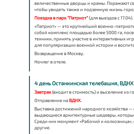
величественные дворцы и храмы. Поражают с
чтобы увидеть также и подземную жизнь горо
Поездка в парк "Патриот"
(для выездов с 17.04).
«Патриот
»
— это крупнейший военно-патриотич
собой комплекс площадью более 5000 га, пос
техники, принять участие в интерактивных иг
для популяризации военной истории и воспит
Возвращение в Москву.
Ночлег в отеле.
4 день Останкинская телебашня, ВДНХ
Завтрак
(входит в стоимость) и выселение из г
Отправление на
ВДНХ.
Выставка достижений народного хозяйства —
выдающиеся архитектурные шедевры, которые 
Среди них монумент «Рабочий и колхозница», 
другие.