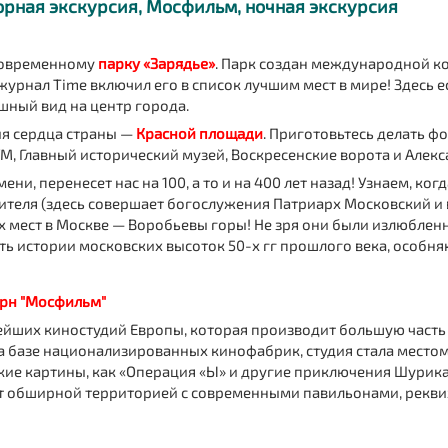
зорная экскурсия, Мосфильм, ночная экскурсия
 современному
парку «Зарядье»
. Парк создан международной к
журнал Time включил его в список лучшим мест в мире! Здесь 
шный вид на центр города.
ия сердца страны —
Красной площади
. Приготовьтесь делать ф
М, Главный исторический музей, Воскресенские ворота и Алекс
ни, перенесет нас на 100, а то и на 400 лет назад! Узнаем, ког
ителя (здесь совершает богослужения Патриарх Московский и 
х мест в Москве — Воробьевы горы! Не зря они были излюблен
ть истории московских высоток 50-х гг прошлого века, особня
рн "Мосфильм"
ейших киностудий Европы, которая производит большую часть 
на базе национализированных кинофабрик, студия стала место
кие картины, как «Операция «Ы» и другие приключения Шурика
т обширной территорией с современными павильонами, рекви