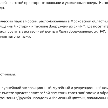
воей красотой просторные площади и ухоженные скверы.
На э
да.
еский парк в России, расположенный в Московской области, н
вященный истории и технике Вооруженных сил РФ, где посетит
рах, посетить выставочный центр и
Храм Вооруженных сил РФ
.
ания патриотизма.
остиницы.
 крупнейший экспозиционный, музейный и рекреационный ком
вместе представляют собой памятник советской эпохе и обра
фонтаны «Дружба народов» и «Каменный цветок», павильоны «З