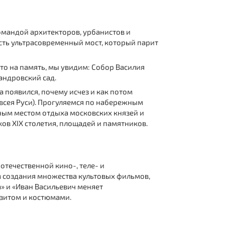
омандой архитекторов, урбанистов и
есть ультрасовременный мост, который парит
ото на память, мы увидим: Собор Василия
андровский сад.
да появился, почему исчез и как потом
всея Руси). Прогуляемся по набережным
ным местом отдыха московских князей и
ков ХIХ столетия, площадей и памятников.
отечественной кино-, теле- и
м создания множества культовых фильмов,
» и «Иван Васильевич меняет
зитом и костюмами.