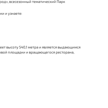
род», всесезонный тематический Парк
и и узнаете:
еет высоту 540,1 метра и является выдающимся
ровой площадки и вращающегося ресторана,