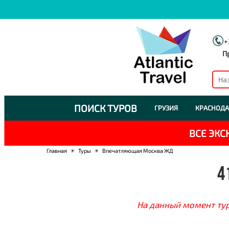
+
П
ПОИСК ТУРОВ
ГРУЗИЯ
КРАСНОДА
ВСЕ ЭК
Главная
☀
Туры
☀
Впечатляющая Москва ЖД
4
На данный момент тур