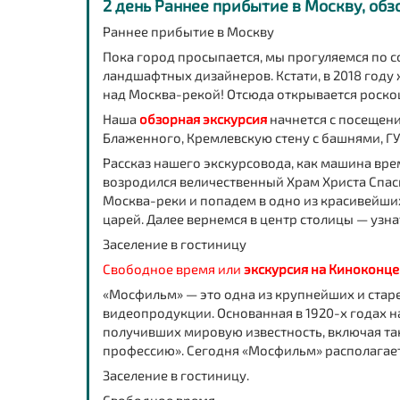
2 день Раннее прибытие в Москву, об
Раннее прибытие в Москву
Пока город просыпается, мы прогуляемся по
ландшафтных дизайнеров. Кстати, в 2018 году 
над Москва-рекой! Отсюда открывается роско
Наша
обзорная экскурсия
начнется с посещен
Блаженного, Кремлевскую стену с башнями, ГУ
Рассказ нашего экскурсовода, как машина време
возродился величественный Храм Христа Спас
Москва-реки и попадем в одно из красивейши
царей. Далее вернемся в центр столицы — узна
Заселение в гостиницу
Свободное время или
экскурсия на
Киноконце
«Мосфильм»
— это одна из крупнейших и стар
видеопродукции. Основанная в 1920-х годах 
получивших мировую известность, включая та
профессию». Сегодня «Мосфильм» располагае
Заселение в гостиницу.
Свободное время.