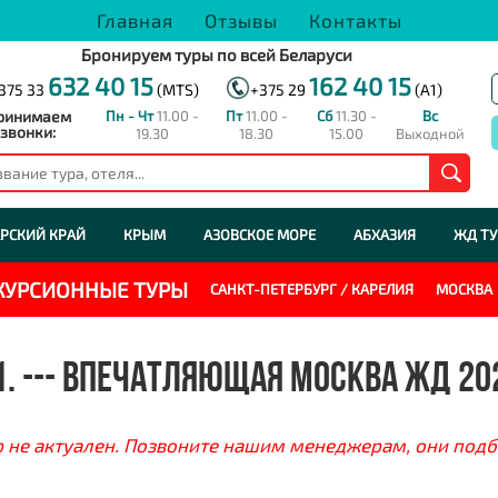
Главная
Отзывы
Контакты
Бронируем туры по всей Беларуси
632 40 15
162 40 15
375 33
(MTS)
+375 29
(A1)
ринимаем
Пн - Чт
11.00 -
Пт
11.00 -
Сб
11.30 -
Вс
звонки:
19.30
18.30
15.00
Выходной
РСКИЙ КРАЙ
КРЫМ
АЗОВСКОЕ МОРЕ
АБХАЗИЯ
ЖД Т
СКУРСИОННЫЕ ТУРЫ
САНКТ-ПЕТЕРБУРГ / КАРЕЛИЯ
МОСКВА
1. --- ВПЕЧАТЛЯЮЩАЯ МОСКВА ЖД 20
 не актуален. Позвоните нашим менеджерам, они подб