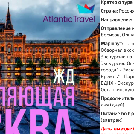
Кратко о туре
Страна:
Росси
Направление:
Отправление 
Борисов, Орш
Маршрут:
Пар
Обзорная экск
Экскурсию на
Экскурсию Ог
города* - Экск
Кремль* - Пар
ВДНХ - Экскур
Останкинскую
Продолжитель
дня (дней)
Питание во вр
(завтрак)
Даты выезда: