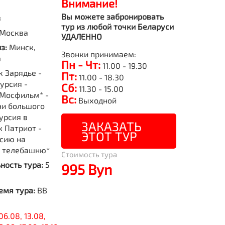
Внимание!
Вы можете забронировать
я
тур из любой точки Беларуси
Москва
УДАЛЕННО
из:
Минск,
Звонки принимаем:
а
Пн - Чт:
11.00 - 19.30
к Зарядье -
Пт:
11.00 - 18.30
урсия -
Сб:
11.30 - 15.00
 Мосфильм* -
Вс:
Выходной
ни большого
урсия в
ЗАКАЗАТЬ
к Патриот -
ЭТОТ ТУР
сию на
 телебашню*
Стоимость тура
ность тура:
5
995 Byn
емя тура:
BB
06.08, 13.08,