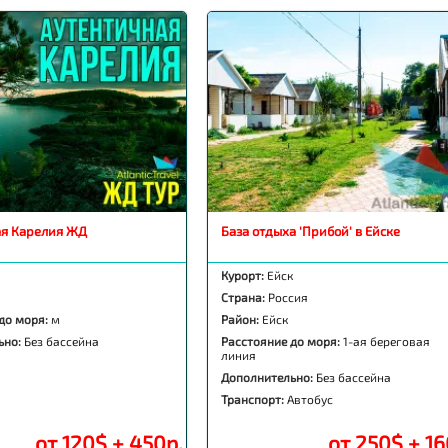
ая Карелия ЖД
База отдыха 'Прибой' в Ейске
Курорт:
Ейск
Страна:
Россия
до моря:
м
Район:
Ейск
ьно:
Без бассейна
Расстояние до моря:
1-ая береговая
линия
Дополнительно:
Без бассейна
Транспорт:
Автобус
от 120$ + 450р.
от 250$ + 16