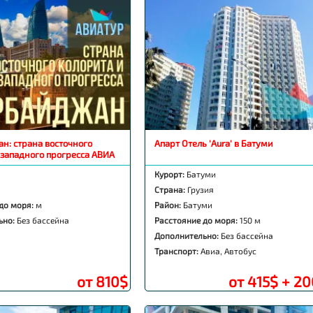
н: страна восточного
Апарт Отель 'Aura' в Батуми
 западного прогресса АВИА
Курорт:
Батуми
Страна:
Грузия
до моря:
м
Район:
Батуми
ьно:
Без бассейна
Расстояние до моря:
150 м
Дополнительно:
Без бассейна
Транспорт:
Авиа, Автобус
от 810$
от 415$ + 20