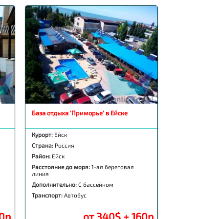
База отдыха 'Приморье' в Ейске
Курорт:
Ейск
Страна:
Россия
Район:
Ейск
Расстояние до моря:
1-ая береговая
линия
Дополнительно:
С бассейном
Транспорт:
Автобус
0р.
от 340$ + 160р.