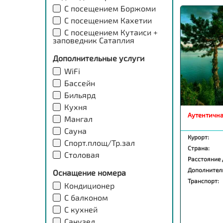
С посещением Боржоми
С посещением Кахетии
С посещением Кутаиси +
заповедник Сатаплия
Дополнительные услуги
WiFi
Бассейн
Бильярд
Кухня
Аутентичн
Мангал
Сауна
Курорт:
Спорт.площ/Тр.зал
Страна:
Столовая
Расстояние 
Дополнител
Оснащение номера
Транспорт:
Кондиционер
С балконом
С кухней
Санузел