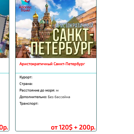
Аристократичный Санкт-Петербург
Курорт:
Страна:
Расстояние до моря:
м
Дополнительно:
Без бассейна
Транспорт:
0р.
от 120$ + 200р.