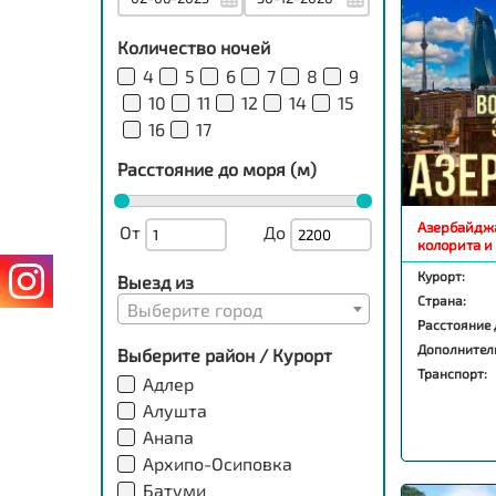
Количество ночей
4
5
6
7
8
9
10
11
12
14
15
16
17
Расстояние до моря (м)
Азербайджа
От
До
колорита и
Курорт:
Выезд из
Страна:
Выберите город
Расстояние 
Дополнител
Выберите район / Курорт
Транспорт:
Адлер
Алушта
Анапа
Архипо-Осиповка
Батуми