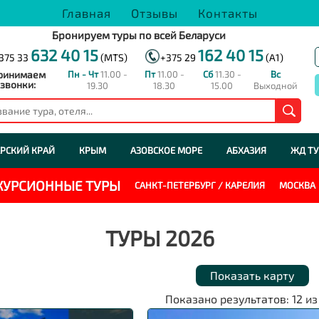
Главная
Отзывы
Контакты
Бронируем туры по всей Беларуси
632 40 15
162 40 15
375 33
(MTS)
+375 29
(A1)
ринимаем
Пн - Чт
11.00 -
Пт
11.00 -
Сб
11.30 -
Вс
звонки:
19.30
18.30
15.00
Выходной
РСКИЙ КРАЙ
КРЫМ
АЗОВСКОЕ МОРЕ
АБХАЗИЯ
ЖД Т
СКУРСИОННЫЕ ТУРЫ
САНКТ-ПЕТЕРБУРГ / КАРЕЛИЯ
МОСКВА
ТУРЫ 2026
Показать карту
Показано результатов:
12
и