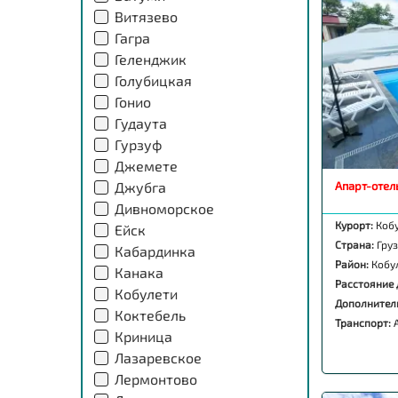
Витязево
Гагра
Геленджик
Голубицкая
Гонио
Гудаута
Гурзуф
Джемете
Джубга
Апарт-отель
Дивноморское
Курорт:
Коб
Ейск
Страна:
Гру
Кабардинка
Район:
Кобу
Канака
Расстояние 
Кобулети
Дополнител
Коктебель
Транспорт:
Криница
Лазаревское
Лермонтово