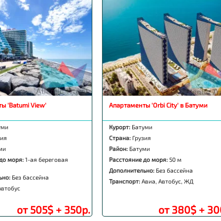
ы 'Batumi View'
Апартаменты 'Orbi City' в Батуми
уми
Курорт:
Батуми
зия
Страна:
Грузия
ми
Район:
Батуми
до моря:
1-ая береговая
Расстояние до моря:
50 м
Дополнительно:
Без бассейна
ьно:
Без бассейна
Транспорт:
Авиа, Автобус, ЖД
Автобус
от 505$ + 350р.
от 380$ + 30