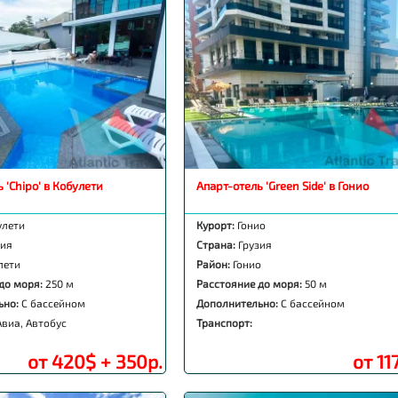
 'Chipo' в Кобулети
Апарт-отель 'Green Side' в Гонио
улети
Курорт:
Гонио
зия
Страна:
Грузия
лети
Район:
Гонио
до моря:
250 м
Расстояние до моря:
50 м
ьно:
С бассейном
Дополнительно:
С бассейном
Авиа, Автобус
Транспорт:
от 420$ + 350р.
от 11