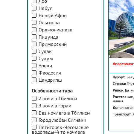
Лоо
Небуг
Новый Афон
Ольгинка
Орджоникидзе
Пицунда
Приморский
Судак
Сухум
Апартамент
Уреки
Феодосия
Курорт:
Бат
Цандрипш
Страна:
Гру
Особенности тура
Район:
Бату
Расстояние 
2 ночи в Тбилиси
линия
3 ночи в горах
Дополнител
Без ночлега в Тбилиси
Транспорт:
Город любви Сигнахи
Пятигорск-Чегемские
водопады-4 тр ночлега