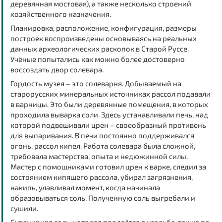
деревянная мостовая), а также несколько строений
хозяйственного назначения.
Планировка, расположение, конфигурация, размеры
построек воспроизведены основываясь на реальных
данных археологических раскопок в Старой Руссе.
Учёные попытались как можно более достоверно
воссоздать двор солевара.
Гордость музея – это солеварня. Добываемый на
старорусских минеральных источниках рассол подавали
в варницы. Это были деревянные помещения, в которых
проходила выварка соли. Здесь устанавливали печь, над
которой подвешивали црен – своеобразный противень
для выпаривания. В печи постоянно поддерживался
огонь, рассол кипел. Работа солевара была сложной,
требовала мастерства, опыта и недюжинной силы.
Мастер с помощниками готовил црен к варке, следил за
состоянием кипящего рассола, убирал загрязнения,
накипь, улавливал момент, когда начинала
образовываться соль. Полученную соль выгребали и
сушили.