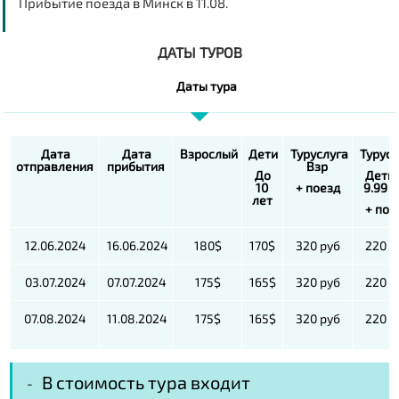
Прибытие поезда в Минск в 11.08.
ДАТЫ ТУРОВ
Даты тура
Дата
Дата
Взрослый
Дети
Туруслуга
Турусл
отправления
прибытия
Взр
До
Дети 
10
+ поезд
9.99 л
лет
+ пое
12.06.2024
16.06.2024
180$
170$
320 руб
220 р
03.07.2024
07.07.2024
175$
165$
320 руб
220 р
07.08.2024
11.08.2024
175$
165$
320 руб
220 р
В стоимость тура входит