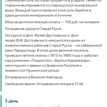
Сувенирная соль, которая продаётся в усадьбе, также по-
старинке выпаривается из старорусской минеральной
воды. Вода для приготовления этой соли берётся в
Царицынском минеральном источнике.
Обед за дополнительную оплату — 750 руб. на человека
Посещение курорта Старая Русса.
Экскурсия в Дом-Музей Достоевского.
Дом
-
музей
Ф.М.
Достоевского
находится в одном из
живописнейших районов
Старой
Руссы
– на набережной
реки Перерытицы. В этом
доме
великий писатель
проводил летние сезоны с 1873 по 1880 годы и работал
над романами «Подросток», «Братья Карамазовы»,
некоторыми главами из Дневника Писателя и
знаменитой Пушкинской речью.
Отправление в Великий Новгород.
Свободное время. Отправление поезда в 21.46.
5 день