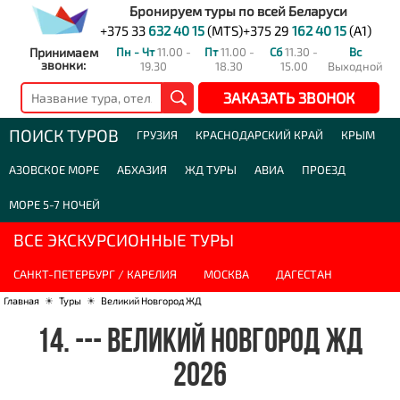
Бронируем туры по всей Беларуси
+375 33
632 40 15
(MTS)
+375 29
162 40 15
(A1)
Принимаем
Пн - Чт
11.00 -
Пт
11.00 -
Сб
11.30 -
Вс
звонки:
19.30
18.30
15.00
Выходной
ЗАКАЗАТЬ ЗВОНОК
ПОИСК ТУРОВ
ГРУЗИЯ
КРАСНОДАРСКИЙ КРАЙ
КРЫМ
АЗОВСКОЕ МОРЕ
АБХАЗИЯ
ЖД ТУРЫ
АВИА
ПРОЕЗД
МОРЕ 5-7 НОЧЕЙ
ВСЕ ЭКСКУРСИОННЫЕ ТУРЫ
САНКТ-ПЕТЕРБУРГ / КАРЕЛИЯ
МОСКВА
ДАГЕСТАН
Главная
☀
Туры
☀
Великий Новгород ЖД
14. --- ВЕЛИКИЙ НОВГОРОД ЖД
2026