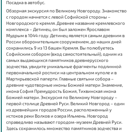
Посадка в автобус.
Обзорная экскурсия по Великому Новгороду. Знакомство
с городом начнется с левой Софийской стороны –
Новгородского кремля
. Древнее название кремлевского
комплекса – Детинец, он был заложен Ярославом
Мудрым в 1044 году. Детинец является самым древним в
России оборонительным сооружением, до наших дней
сохранились 9 из 13 башен Кремля. Вы полюбуетесь
Софийским собором (вход самостоятельный), одним из
самых выдающихся памятников древнерусского
зодчества, увидите уникальные фрагменты подлинной
первоначальной росписи на центральном куполе и в
Мартирьевской паперти. Главные святыни собора –
древние чудотворные иконы Божией матери Знамение,
икона София Премудрость Божия, Тихвинская икона
Божией матери. Экскурсия по Великому Новгороду –
первой столице Древней Руси. Великий Новгород – один
из древнейших городов России, расположенный у
истоков реки Волхов и озера Ильмень. Новгород
справедливо называют городом-музеем Древней Руси.
Здесь сохранилось множество памятников зодчества и