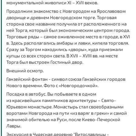
монументальной живописи XI – XVII веков.
Продолжим
знакомство с Новгородом на Ярославовом
дворище и древнем Новгородском торге
. Торговая
сторона свое название получила от расположенного на
ней Торга, который был экономическим центром города.
Торговые ряды – самое оживленное место в городе, в XVI
в. Здесь располагались амбары и лавки, кипела торговля.
Сразу за Торгом находились «дворы», куда приезжали
купцы со всех сторон света. В XVII – XVIII вв. на месте
Торга был выстроен Гостиный двор.
Внешний осмотр.
Ганзейский фонтан - символ союза Ганзейских городов
Нового времени. Фото с «Новгородочкой».
Посадка в автобус. Вы побываете в одном
из
красивейших памятников архитектуры – Свято-
Юрьевом монастыре
. Монастырь стал своеобразными
воротами Новгорода на пути «из варяг в греки» и самой
значимой обителью на Руси, после Киево-Печерской
Лавры.
Экскурсия в Чудесная деревню "Витославлицы -