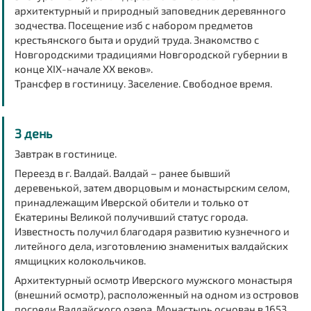
архитектурный и природный заповедник деревянного
зодчества. Посещение изб с набором предметов
крестьянского быта и орудий труда. Знакомство с
Новгородскими традициями Новгородской губернии в
конце XIX-начале XX веков».
Трансфер в гостиницу.
Заселение.
Свободное время.
3 день
Завтрак в гостинице.
Переезд в г. Валдай.
Валдай – ранее бывший
деревенькой, затем дворцовым и монастырским селом,
принадлежащим Иверской обители и только от
Екатерины Великой получивший статус города.
Известность получил благодаря развитию кузнечного и
литейного дела, изготовлению знаменитых валдайских
ямщицких колокольчиков.
Архитектурный осмотр Иверского мужского монастыря
(внешний осмотр)
, расположенный на одном из островов
посреди Валдайского озера. Монастырь основан в 1653