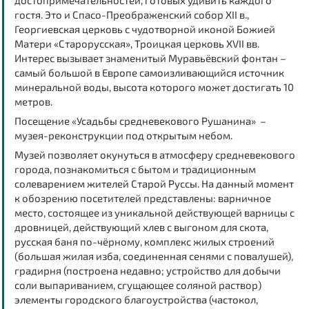
достопримечательностей, готовых удивить каждого
гостя. Это и Спасо-Преображенский собор XII в.,
Георгиевская церковь с чудотворной иконой Божией
Матери «Старорусская», Троицкая церковь XVII вв.
Интерес вызывает знаменитый Муравьёвский фонтан –
самый большой в Европе самоизливающийся источник
минеральной воды, высота которого может достигать 10
метров.
Посещение «Усадьбы средневекового Рушанина»
–
музея-реконструкции под открытым небом.
Музей позволяет окунуться в атмосферу средневекового
города, познакомиться с бытом и традиционным
солеварением жителей Старой Руссы. На данный момент
к обозрению посетителей представлены: варничное
место, состоящее из уникальной действующей варницы с
дровницей, действующий хлев с выгоном для скота,
русская баня по-чёрному, комплекс жилых строений
(большая жилая изба, соединенная сенями с повалушей),
градирня (построена недавно; устройство для добычи
соли выпариванием, сгущающее соляной раствор)
элементы городского благоустройства (частокол,