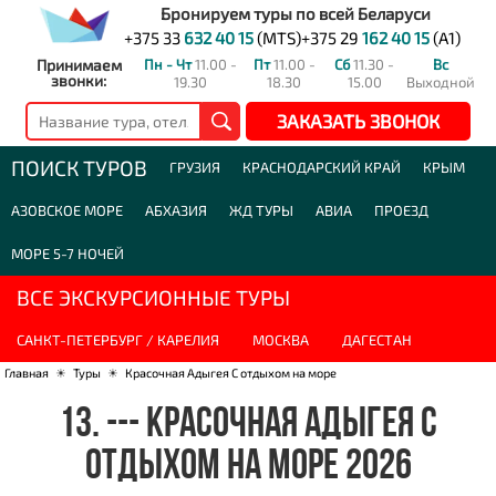
Бронируем туры по всей Беларуси
+375 33
632 40 15
(MTS)
+375 29
162 40 15
(A1)
Принимаем
Пн - Чт
11.00 -
Пт
11.00 -
Сб
11.30 -
Вс
звонки:
19.30
18.30
15.00
Выходной
ЗАКАЗАТЬ ЗВОНОК
ПОИСК ТУРОВ
ГРУЗИЯ
КРАСНОДАРСКИЙ КРАЙ
КРЫМ
АЗОВСКОЕ МОРЕ
АБХАЗИЯ
ЖД ТУРЫ
АВИА
ПРОЕЗД
МОРЕ 5-7 НОЧЕЙ
ВСЕ ЭКСКУРСИОННЫЕ ТУРЫ
САНКТ-ПЕТЕРБУРГ / КАРЕЛИЯ
МОСКВА
ДАГЕСТАН
Главная
☀
Туры
☀
Красочная Адыгея С отдыхом на море
13. --- КРАСОЧНАЯ АДЫГЕЯ С
ОТДЫХОМ НА МОРЕ 2026