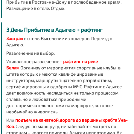
Прибытие в Ростов-на-Дону в послеобеденное время.
Размещение в отеле. Отдых.
3 День Прибытие в Адыгею + рафтинг
Завтрак
в отеле. Выселение из номеров. Переезд в
Адыгею.
Развлечение на выбор:
Уникальное развлечение -
рафтинг на реке
Белая
.
Организуют мероприятия спортивные клубы, в
штате которых имеются квалифицированные
инструкторы, маршруты тщательно разработаны,
сертифицированы и одобрены МЧС. Рафтинг в Адыгее
дает возможность насладиться не только процессом
сплава, но и любоваться природными
достопримечательностями на маршруте, которые
необычайно живописны.
Или
подъем на
канатной дороге до вершины хребта Уна-
Коз
.
Следуя по маршруту, не забывайте смотреть по
сторонам – красота природы Адыгеи неповторима. А с