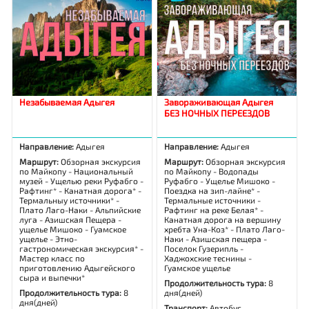
Незабываемая Адыгея
Завораживающая Адыгея
БЕЗ НОЧНЫХ ПЕРЕЕЗДОВ
Направление:
Адыгея
Направление:
Адыгея
Маршрут:
Обзорная экскурсия
Маршрут:
Обзорная экскурсия
по Майкопу - Национальный
по Майкопу - Водопады
музей - Ущелью реки Руфабго -
Руфабго - Ущелье Мишоко -
Рафтинг* - Канатная дорога* -
Поездка на зип-лайне* -
Термальныу источники* -
Термальные источники -
Плато Лаго-Наки - Альпийские
Рафтинг на реке Белая* -
луга - Азишская Пещера -
Канатная дорога на вершину
ущелье Мишоко - Гуамское
хребта Уна-Коз* - Плато Лаго-
ущелье - Этно-
Наки - Азишская пещера -
гастрономическая экскурсия* -
Поселок Гузерипль -
Мастер класс по
Хаджохские теснины -
приготовлению Адыгейского
Гуамское ущелье
сыра и выпечки*
Продолжительность тура:
8
Продолжительность тура:
8
дня(дней)
дня(дней)
Транспорт:
Автобус