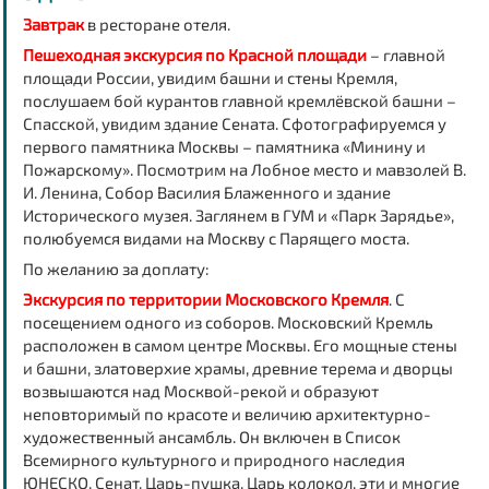
Завтрак
в ресторане отеля.
Пешеходная экскурсия по Красной площади
– главной
площади России, увидим башни и стены Кремля,
послушаем бой курантов главной кремлёвской башни –
Спасской, увидим здание Сената. Сфотографируемся у
первого памятника Москвы – памятника «Минину и
Пожарскому». Посмотрим на Лобное место и мавзолей В.
И. Ленина, Собор Василия Блаженного и здание
Исторического музея. Заглянем в ГУМ и «Парк Зарядье»,
полюбуемся видами на Москву с Парящего моста.
По желанию за доплату:
Экскурсия по территории Московского Кремля
.
С
посещением одного из соборов. Московский Кремль
расположен в самом центре Москвы. Его мощные стены
и башни, златоверхие храмы, древние терема и дворцы
возвышаются над Москвой-рекой и образуют
неповторимый по красоте и величию архитектурно-
художественный ансамбль. Он включен в Список
Всемирного культурного и природного наследия
ЮНЕСКО. Сенат, Царь-пушка, Царь колокол, эти и многие