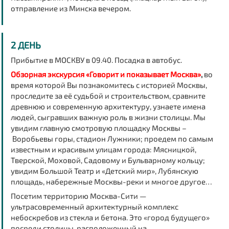
отправление из Минска вечером.
2 ДЕНЬ
Прибытие в
МОСКВУ
в 09.40. Посадка в автобус.
Обзорная экскурсия «Говорит и показывает Москва»
,
во
время которой Вы познакомитесь с историей Москвы,
проследите за её судьбой и строительством, сравните
древнюю и современную архитектуру, узнаете имена
людей, сыгравших важную роль в жизни столицы.
Мы
увидим главную смотровую площадку Москвы –
Воробьевы горы
, стадион Лужники; проедем по самым
известным и красивым улицам города: Мясницкой,
Тверской, Моховой, Садовому и Бульварному кольцу;
увидим
Большой Театр
и
«Детский мир»
,
Лубянскую
площадь, набережные Москвы-реки
и многое другое…
Посетим территорию Москва-Сити —
ультрасовременный архитектурный комплекс
небоскребов из стекла и бетона. Это «город будущего»
посреди столицы, расположенный на