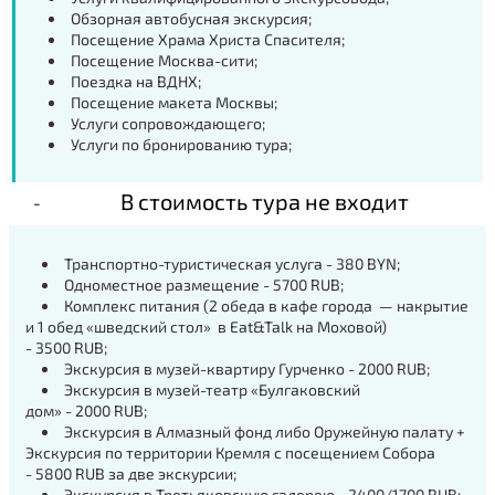
Обзорная автобусная экскурсия;
Посещение Храма Христа Спасителя
;
Посещение Москва-сити
;
Поездка на ВДНХ
;
Посещение макета Москвы;
Услуги сопровождающего;
Услуги по бронированию тура;
В стоимость тура не входит
Транспортно-туристическая услуга - 380 BYN;
Одноместное размещение -
5700 RUB
;
Комплекс питания (2 обеда в кафе города — накрытие
и 1 обед «шведский стол» в Eat&Talk на Моховой)
-
3500 RUB;
Экскурсия в музей-квартиру Гурченко
- 2000 RUB;
Экскурсия в музей-театр «Булгаковский
дом»
-
2000
RUB;
Экскурсия в Алмазный фонд либо Оружейную палату +
Экскурсия по территории Кремля с посещением Собора
-
5800 RUB за
две
экскурсии;
Экскурсия в Третьяковскую галерею -
2400/
1700 RUB;