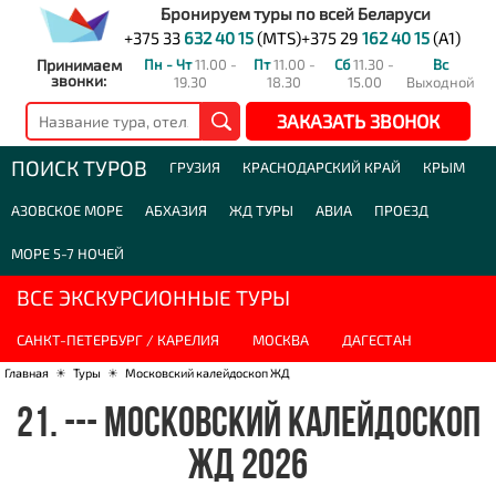
Бронируем туры по всей Беларуси
+375 33
632 40 15
(MTS)
+375 29
162 40 15
(A1)
Принимаем
Пн - Чт
11.00 -
Пт
11.00 -
Сб
11.30 -
Вс
звонки:
19.30
18.30
15.00
Выходной
ЗАКАЗАТЬ ЗВОНОК
ПОИСК ТУРОВ
ГРУЗИЯ
КРАСНОДАРСКИЙ КРАЙ
КРЫМ
АЗОВСКОЕ МОРЕ
АБХАЗИЯ
ЖД ТУРЫ
АВИА
ПРОЕЗД
МОРЕ 5-7 НОЧЕЙ
ВСЕ ЭКСКУРСИОННЫЕ ТУРЫ
САНКТ-ПЕТЕРБУРГ / КАРЕЛИЯ
МОСКВА
ДАГЕСТАН
Главная
☀
Туры
☀
Московский калейдоскоп ЖД
21. --- МОСКОВСКИЙ КАЛЕЙДОСКОП
ЖД 2026