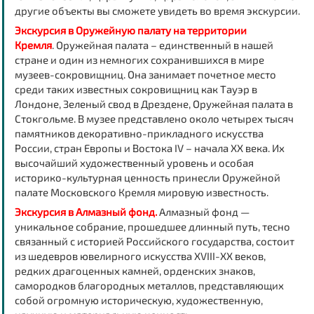
другие объекты вы сможете увидеть во время экскурсии.
Экскурсия в Оружейную палату на территории
Кремля
.
Оружейная палата – единственный в нашей
стране и один из немногих сохранившихся в мире
музеев-сокровищниц. Она занимает почетное место
среди таких известных сокровищниц как Тауэр в
Лондоне, Зеленый свод в Дрездене, Оружейная палата в
Стокгольме. В музее представлено около четырех тысяч
памятников декоративно-прикладного искусства
России, стран Европы и Востока IV – начала XX века. Их
высочайший художественный уровень и особая
историко-культурная ценность принесли Оружейной
палате Московского Кремля мировую известность.
Экскурсия в Алмазный фонд.
Алмазный фонд —
уникальное собрание, прошедшее длинный путь, тесно
связанный с историей Российского государства, состоит
из шедевров ювелирного искусства XVIII-XX веков,
редких драгоценных камней, орденских знаков,
самородков благородных металлов, представляющих
собой огромную историческую, художественную,