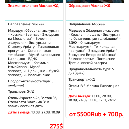
Знаменательная Москва ЖД
Образцовая Москва ЖД
Направление:
Москва
Направление:
Москва
Маршрут:
Обзорная экскурсия
Маршрут:
Обзорная экскурсия
- Кремль - Зарядье - Экскурсия
- Красная площать - Экскурсия
на Мосфильм* - Вечерняя
на Останкинскую телебашню* -
экскурсия* - Экскурсии по
ВДНХ - Океанариум
Старому Арбату - Теплоходная
Москвариум* - Теплоходная
прогулка* - Останкинская
прогулка* - Экскурсия Арбат* -
телебашя* - Музей-заповедник
Экскурсия Вечерняя Москва* -
Царицыно - ВДНХ -
Замоскворечье - Посещение
Москвариум* - Кремль в
Третьяковской галереи
Измайлово - Музей-
Продолжительность тура:
5
заповедник Царицыно - Музей-
дня(дней)
заповедник Коломенское
Транспорт:
Ж/Д
Продолжительность тура:
5
дня(дней)
Отель:
IBIS Москва Павелецкая
3*
Транспорт:
Ж/Д
Даты выезда:
13.08, 20.08,
Отель:
Аэростар 4*, Восток 3*,
10.09, 24.09, 22.10, 12.11, 24.12
Отели сети Максима 3* в
зависимости от даты
Даты выезда:
13.08, 27.08, 10.09
от 5500Rub + 700р.
275$