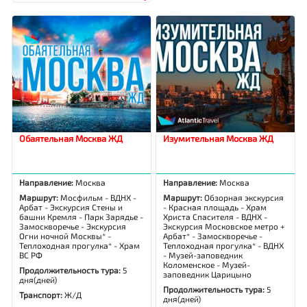
Обаятельная Москва ЖД
Изумительная Москва ЖД
Направление:
Москва
Направление:
Москва
Маршрут:
Мосфильм - ВДНХ -
Маршрут:
Обзорная экскурсия
Арбат - Экскурсия Стены и
- Красная площадь - Храм
башни Кремля - Парк Зарядье -
Христа Спасителя - ВДНХ -
Замоскворечье - Экскурсия
Экскурсия Московское метро +
Огни ночной Москвы* -
Арбат* - Замоскворечье -
Теплоходная прогулка* - Храм
Теплоходная прогулка* - ВДНХ
ВС РФ
- Музей-заповедник
Коломенское - Музей-
Продолжительность тура:
5
заповедник Царицыно
дня(дней)
Продолжительность тура:
5
Транспорт:
Ж/Д
дня(дней)