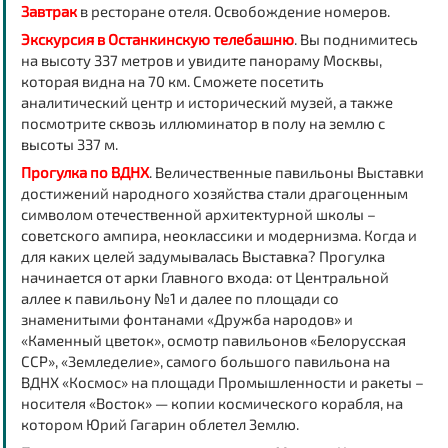
Завтрак
в ресторане отеля. Освобождение номеров.
Экскурсия в Останкинскую телебашню
. Вы поднимитесь
на высоту 337 метров и увидите панораму Москвы,
которая видна на 70 км. Сможете посетить
аналитический центр и исторический музей, а также
посмотрите сквозь иллюминатор в полу на землю с
высоты 337 м.
Прогулка по ВДНХ
. Величественные павильоны Выставки
достижений народного хозяйства стали драгоценным
символом отечественной архитектурной школы –
советского ампира, неоклассики и модернизма. Когда и
для каких целей задумывалась Выставка? Прогулка
начинается от арки Главного входа: от Центральной
аллее к павильону №1 и далее по площади со
знаменитыми фонтанами «Дружба народов» и
«Каменный цветок», осмотр павильонов «Белорусская
ССР», «Земледелие», самого большого павильона на
ВДНХ «Космос» на площади Промышленности и ракеты –
носителя «Восток» — копии космического корабля, на
котором Юрий Гагарин облетел Землю.