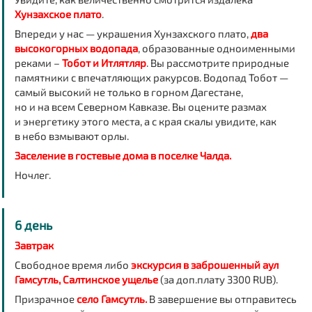
Хунзахское плато
.
Впереди у нас — украшения Хунзахского плато,
два
высокогорных водопада
, образованные одноименными
реками –
Тобот и Итлятляр
. Вы рассмотрите природные
памятники с впечатляющих ракурсов.
Водопад Тобот
—
самый высокий не только в горном Дагестане,
но и на всем Северном Кавказе. Вы оцените размах
и энергетику этого места, а с края скалы увидите, как
в небо взмывают орлы.
Заселение в гостевые дома в поселке Чалда.
Ночлег
.
6 день
Завтрак
Свободное время либо
экскурсия в заброшенный аул
Гамсутль, Салтинское ущелье
(за доп.плату 3300 RUB).
Призрачное
село Гамсутль.
В завершение вы отправитесь