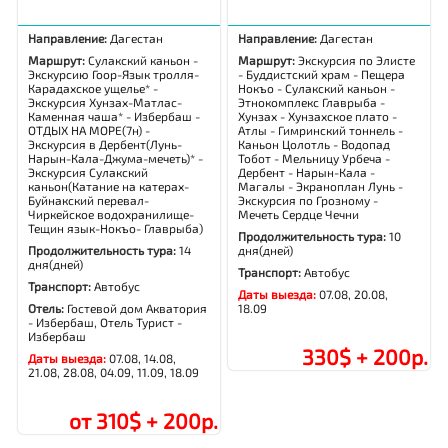
Направление:
Дагестан
Направление:
Дагестан
Маршрут:
Сулакский каньон -
Маршрут:
Экскурсия по Элисте
Экскурсию Гоор-Язык тролля-
- Буддистский храм - Пещера
Карадахское ущелье* -
Нокъо - Сулакский каньон -
Экскурсия Хунзах-Матлас-
Этнокомплекс Главрыба -
Каменная чаша* - Избербаш -
Хунзах - Хунзахское плато -
ОТДЫХ НА МОРЕ(7н) -
Атлы - Гимринский тоннель -
Экскурсия в Дербент(Лунь-
Каньон Цолотль - Водопад
Нарын-Кала-Джума-мечеть)* -
Тобот - Мельницу Урбеча -
Экскурсия Сулакский
Дербент - Нарын-Кала -
каньон(Катание на катерах-
Магалы - Экраноплан Лунь -
Буйнакский перевал-
Экскурсия по Грозному -
Чиркейское водохранилище-
Мечеть Сердце Чечни
Тещин язык-Нокъо- Главрыба)
Продолжительность тура:
10
Продолжительность тура:
14
дня(дней)
дня(дней)
Транспорт:
Автобус
Транспорт:
Автобус
Даты выезда:
07.08, 20.08,
Отель:
Гостевой дом Акватория
18.09
- Избербаш, Отель Турист -
Избербаш
330$ + 200р.
Даты выезда:
07.08, 14.08,
21.08, 28.08, 04.09, 11.09, 18.09
от 310$ + 200р.