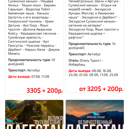
Сулакский каньон - Пещера
Чечне(Грозный, Шали и Аргун) -
Нохъо - Тещин язык - Бархан
Сулакский каньон - Отдых на
Сарыкум - Водопад Тобот -
море(8 ночей) - Экскурсия
Каменная чаша - Каньон
Хунзах, Матлас и Каменная
Цолотль и его водопады -
чаша* - Экскурсия в Дербент* -
Гимринский тоннель - Храм
Экскурсия Сулакский каньон -
Датуна - Аул Гоор - Язык
катание на катерах* -
тролля - Долина Аварское
Экскурсия Гоор, Язык тролля и
Койсу - Карадахская теснина -
Карадахское ущелье +
Гунибскую крепость -
рафтинг*
Салтинский ущелье - Аул
Продолжительность тура:
14
Гамсутль - Чохские террасы -
дня(дней)
Дербент - Нарын-Кала - Джума
Мечеть
Транспорт:
Автобус
Продолжительность тура:
10
Отель:
Отель Турист -
дня(дней)
Избербаш
Транспорт:
Автобус
Даты выезда:
08.08, 16.08,
24.08, 01.09, 09.09, 17.09, 25.09
Даты выезда:
07.08, 17.09
от 320$ + 200р.
330$ + 200р.