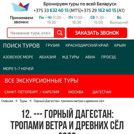
Бронируем туры по всей Беларуси
+375 33
632 40 15
(MTS)
+375 29
162 40 15
(A1)
Принимаем
Пн - Чт
11.00 -
Пт
11.00 -
Сб
11.30 -
Вс
звонки:
19.30
18.30
15.00
Выходной
ЗАКАЗАТЬ ЗВОНОК
ПОИСК ТУРОВ
ГРУЗИЯ
КРАСНОДАРСКИЙ КРАЙ
КРЫМ
АЗОВСКОЕ МОРЕ
АБХАЗИЯ
ЖД ТУРЫ
АВИА
ПРОЕЗД
МОРЕ 5-7 НОЧЕЙ
ВСЕ ЭКСКУРСИОННЫЕ ТУРЫ
САНКТ-ПЕТЕРБУРГ / КАРЕЛИЯ
МОСКВА
ДАГЕСТАН
Главная
☀
Туры
☀
Горный Дагестан: тропами ветра и древних сёл
12. --- ГОРНЫЙ ДАГЕСТАН:
ТРОПАМИ ВЕТРА И ДРЕВНИХ СЁЛ