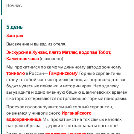
Ночлег
.
5 день
Завтрак
Выселение и выезд из отеля.
Экскурсия в Хунзах, плато Матлас, водопад Тобот,
Каменная чаша
(включено)
Мы прокатимся по самому длинному автодорожному
тоннелю
в России—
Гимринскому
. Горные серпантины
станут особой частью приключения, а сопровождать вас
будут чудесные пейзажи и истории края. Неподалеку
вы увидите и одноименную башню шамилевских времён,
с которой открываются потрясающие горные панорамы.
Проехав головокружительный горный серпантин,
окажемся у живописного
Ирганайского
водохранилища
.
Мы прокатимся на тех самых качелях
на краю обрыва — держите фотоаппараты наготове!
Здесь вы
сможете
поплавать на сапах
(по желанию, за