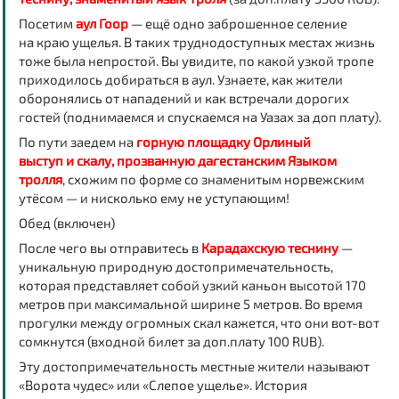
Посетим
аул Гоор
— ещё одно заброшенное селение
на краю ущелья. В таких труднодоступных местах жизнь
тоже была непростой. Вы увидите, по какой узкой тропе
приходилось добираться в аул. Узнаете, как жители
оборонялись от нападений и как встречали дорогих
гостей (поднимаемся и спускаемся на Уазах за доп плату).
По пути заедем на
горную площадку Орлиный
выступ и скалу, прозванную дагестанским Языком
тролля
, схожим по форме со знаменитым норвежским
утёсом — и нисколько ему не уступающим!
Обед (включен)
После чего вы отправитесь в
Карадахскую теснину
—
уникальную природную достопримечательность,
которая представляет собой узкий каньон высотой 170
метров при максимальной ширине 5 метров. Во время
прогулки между огромных скал кажется, что они вот-вот
сомкнутся (входной билет за доп.плату 100 RUB).
Эту достопримечательность местные жители называют
«Ворота чудес» или «Слепое ущелье». История