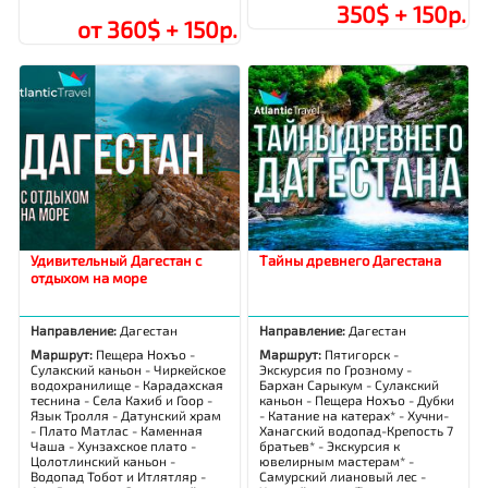
350$ + 150р.
от 360$ + 150р.
Удивительный Дагестан с
Тайны древнего Дагестана
отдыхом на море
Направление:
Дагестан
Направление:
Дагестан
Маршрут:
Пещера Нохъо -
Маршрут:
Пятигорск -
Сулакский каньон - Чиркейское
Экскурсия по Грозному -
водохранилище - Карадахская
Бархан Сарыкум - Сулакский
теснина - Села Кахиб и Гоор -
каньон - Пещера Нохъо - Дубки
Язык Тролля - Датунский храм
- Катание на катерах* - Хучни-
- Плато Матлас - Каменная
Ханагский водопад-Крепость 7
Чаша - Хунзахское плато -
братьев* - Экскурсия к
Цолотлинский каньон -
ювелирным мастерам* -
Водопад Тобот и Итлятляр -
Самурский лиановый лес -