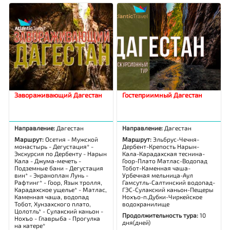
Завораживающий Дагестан
Гостеприимный Дагестан
Направление:
Дагестан
Направление:
Дагестан
Маршрут:
Осетия - Мужской
Маршрут:
Эльбрус-Чечня-
монастырь - Дегустация* -
Дербент-Крепость Нарын-
Экскурсия по Дербенту - Нарын
Кала-Карадахская теснина-
Кала - Джума-мечеть -
Гоор-Плато Матлас-Водопад
Подземные бани - Дегустация
Тобот-Каменная чаша-
вин* - Экраноплан Лунь -
Урбечная мельница-Аул
Рафтинг* - Гоор, Язык тролля,
Гамсутль-Салтинский водопад-
Карадахское ущелье* - Матлас,
ГЭС-Сулакский каньон-Пещеры
Каменная чаша, водопад
Нохъо-п.Дубки-Чиркейское
Тобот, Хунзахского плато,
водохранилище
Цолотль* - Сулакский каньон -
Продолжительность тура:
10
Нохъо - Главрыба - Прогулка
дня(дней)
на катере*