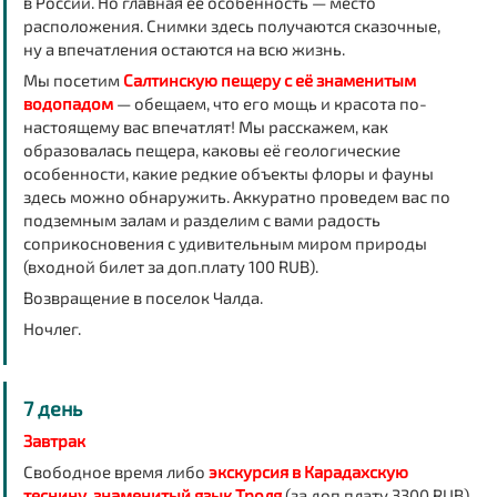
в России. Но главная ее особенность — место
расположения. Снимки здесь получаются сказочные,
ну а впечатления остаются на всю жизнь.
Мы посетим
Салтинскую пещеру с её знаменитым
водопадом
— обещаем, что его мощь и красота по-
настоящему вас впечатлят! Мы расскажем, как
образовалась пещера, каковы её геологические
особенности, какие редкие объекты флоры и фауны
здесь можно обнаружить. Аккуратно проведем вас по
подземным залам и разделим с вами радость
соприкосновения с удивительным миром природы
(входной билет за доп.плату 100 RUB).
Возвращение в поселок Чалда.
Ночлег
.
7 день
Завтрак
Свободное время либо
экскурсия в Карадахскую
теснину, знаменитый язык Троля
(за доп.плату 3300 RUB).