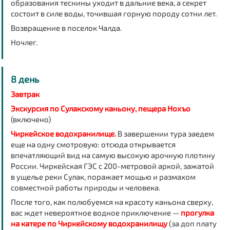
образования теснины уходит в дальние века, а секрет
состоит в силе воды, точившая горную породу сотни лет.
Возвращение в поселок Чалда.
Ночлег
.
8 день
Завтрак
Экскурсия по Сулакскому каньону, пещера Нохъо
(включено)
Чиркейское водохранилище.
В завершении тура заедем
еще на одну смотровую: отсюда открывается
впечатляющий вид на самую высокую арочную плотину
России. Чиркейская ГЭС с 200-метровой аркой, зажатой
в ущелье реки Сулак, поражает мощью и размахом
совместной работы природы и человека.
После того, как полюбуемся на красоту каньона сверху,
вас ждет невероятное водное приключение —
прогулка
на катере по Чиркейскому водохранилищу
(за доп плату