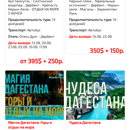
Аул Гамсутль - Салтинский
Черный пляж - Термальные
водопад - Дербент - Крепость
источники* - Дербент - Нарын-
Нарын-Кала - ОТДЫХ НА МОРЕ
кала - Магалы - Экраноплан
5 НОЧЕЙ
Лунь
Продолжительность тура:
13
Продолжительность тура:
10
дня(дней)
дня(дней)
Транспорт:
Автобус
Транспорт:
Автобус
Отель:
Отель Дуэт - Дербент
Даты выезда:
14.08, 22.08
Даты выезда:
13.08, 20.08,
27.08, 03.09, 10.09, 17.09
350$ + 150р.
от 395$ + 250р.
Магия Дагестана: Горы и
Чудеса Дагестана
отдых на море