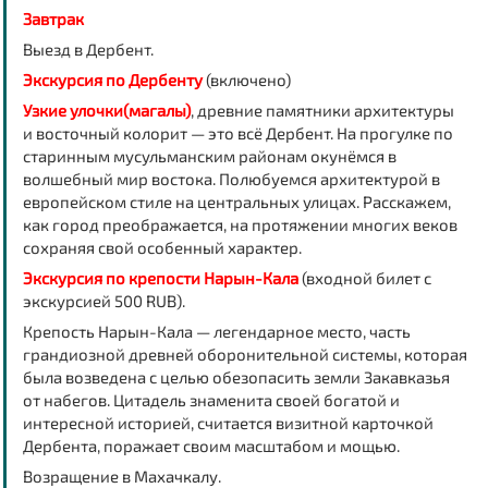
Завтрак
Выезд в Дербент.
Экскурсия по Дербенту
(включено)
Узкие улочки(магалы)
, древние памятники архитектуры
и восточный колорит — это всё Дербент. На прогулке по
старинным мусульманским районам окунёмся в
волшебный мир востока. Полюбуемся архитектурой в
европейском стиле на центральных улицах. Расскажем,
как город преображается, на протяжении многих веков
сохраняя свой особенный характер.
Экскурсия по крепости Нарын-Кала
(входной билет с
экскурсией 500 RUB).
Крепость Нарын-Кала — легендарное место, часть
грандиозной древней оборонительной системы, которая
была возведена с целью обезопасить земли Закавказья
от набегов. Цитадель знаменита своей богатой и
интересной историей, считается визитной карточкой
Дербента, поражает своим масштабом и мощью.
Возращение в Махачкалу.