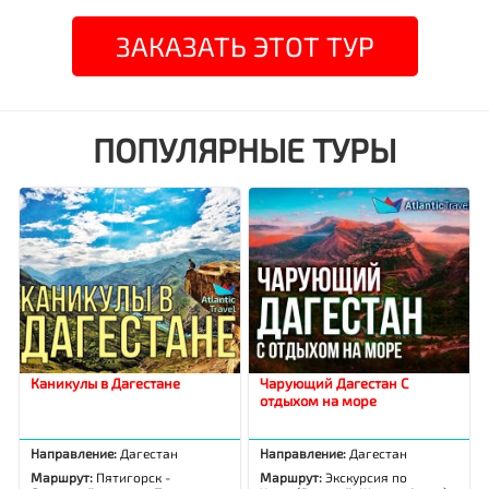
ЗАКАЗАТЬ ЭТОТ ТУР
ПОПУЛЯРНЫЕ ТУРЫ
Каникулы в Дагестане
Чарующий Дагестан С
отдыхом на море
Направление:
Дагестан
Направление:
Дагестан
Маршрут:
Пятигорск -
Маршрут:
Экскурсия по