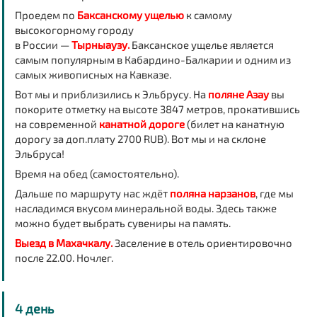
Проедем по
Баксанскому ущелью
к самому
высокогорному городу
в России —
Тырныаузу.
Баксанское ущелье
является
самым популярным в Кабардино-Балкарии и одним из
самых живописных на Кавказе.
Вот мы и приблизились к Эльбрусу. На
поляне Азау
вы
покорите отметку на высоте 3847 метров, прокатившись
на современной
канатной дороге
(билет на канатную
дорогу за доп.плату 2700 RUB). Вот мы и
на склоне
Эльбруса!
Время на обед (самостоятельно).
Дальше по маршруту нас ждёт
поляна нарзанов
, где мы
насладимся вкусом минеральной воды. Здесь также
можно будет выбрать сувениры на память.
Выезд в Махачкалу.
Заселение в отель ориентировочно
после 22.00.
Ночлег
.
4 день