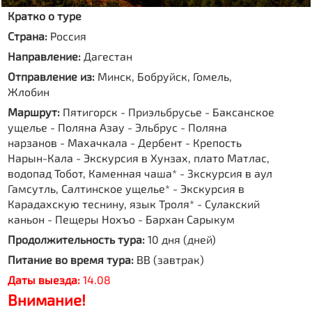
Кратко о туре
Страна:
Россия
Направление:
Дагестан
Отправление из:
Минск, Бобруйск, Гомель,
Жлобин
Маршрут:
Пятигорск - Приэльбрусье - Баксанское
ущелье - Поляна Азау - Эльбрус - Поляна
нарзанов - Махачкала - Дербент - Крепость
Нарын-Кала - Экскурсия в Хунзах, плато Матлас,
водопад Тобот, Каменная чаша* - 3кскурсия в аул
Гамсутль, Салтинское ущелье* - Экскурсия в
Карадахскую теснину, язык Троля* - Сулакский
каньон - Пещеры Нохъо - Бархан Сарыкум
Продолжительность тура:
10 дня (дней)
Питание во время тура:
BB (завтрак)
Даты выезда:
14.08
Внимание!