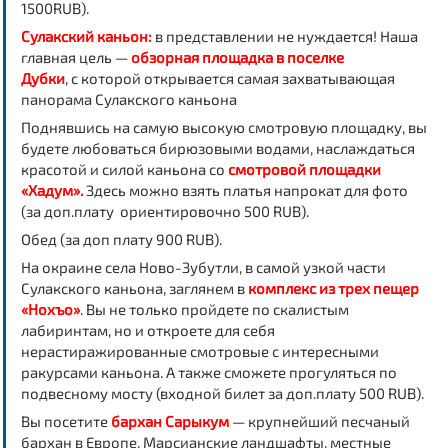
1500RUB).
Сулакский каньон:
в представлении не нуждается! Наша
главная цель —
обзорная площадка в поселке
Дубки
,
с которой открывается самая захватывающая
панорама Сулакского каньона
Поднявшись на самую высокую смотровую площадку, вы
будете любоваться бирюзовыми водами, наслаждаться
красотой и силой каньона со
смотровой площадки
«Хадум».
Здесь можно взять платья напрокат для фото
(за доп.плату ориентировочно 500 RUB).
Обед (за доп плату 900 RUB).
На окраине села Ново-Зубутли, в самой узкой части
Сулакского каньона, заглянем в
комплекс из трех пещер
«Нохъо»
.
Вы не только пройдете по скалистым
лабиринтам, но и откроете для себя
нерастиражированные смотровые с интересными
ракурсами каньона. А также сможете прогуляться по
подвесному мосту (входной билет за доп.плату 500 RUB).
Вы посетите
бархан Сарыкум
— крупнейший песчаный
бархан в Европе. Марсианские ландшафты, местные