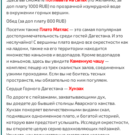
доп плату 1000 RUB) по прозрачной изумрудной воде
в окружении горных вершин.
Обед
(за доп плату 800 RUB)
Посетим также
Плато Матлас
— это самая популярная
достопримечательность среди гостей Дагестана. И это
неслучайно! С вершины плато видно все окрестности как
на ладони, также на его территории находится
множество каньонов и водопадов. Кроме водопадов
и каньонов, здесь вы увидите
Каменную чашу
—
комплекс пещер из трех скалистых залов, соединенных
узкими проходами. Если вы не боитесь тесных
пространств, мы обязательно по ним погуляем.
Сердце Горного Дагестана —
Хунзах
По дороге с пейзажами, захватывающими дух,
вы доедете до бывшей столицы Аварского ханства.
Хунзах покоряет величественными видами скал,
поднявших одноименное плато, и богатой историей,
которую вам предстоит услышать. Исследуя окрестности,
вы откроете целую серию вдохновляющих пейзажей.
Увидите, как величественно смотрится издалека