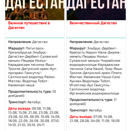
Великое путешествие в
Величественный Дагестан
Дагестан
Направление:
Дагестан
Направление:
Дагестан
Маршрут:
Пятигорск-
Маршрут:
Эльбрус-Дербент-
Приэльбрусье-Эльбрус-
Крепость Нарын-Кала-Джума-
Дагестан-Дербент-Сулакский
мечеть-Пещеры Нохъо-
каньон-Пещера Нохъо-
Сулакский каньон-Чиркейское
Карадахская теснина-Язык
водохранилище-Карадахская
Тролля-Датунский храм-Аул-
теснина-Села Кахиб, Гоор-Язык
призрак» Гамсутль*-
Тролля-Датунский храм-Плато
Салтинский водопад-Район
Матлас-Каменная Чаша-Село
Матлас-Водопад Тобот-
Хунзах-Водопады Тобот,
Каменная чаша
Итлятляр-Аул Гамсутль-
Салтинский водопад-
Продолжительность тура:
10
Ирганайское водохранилище
дня(дней)
Продолжительность тура:
11
Транспорт:
Автобус
дня(дней)
Даты выезда:
09.08, 11.08,
Транспорт:
Автобус
13.08, 15.08, 21.08, 23.08, 25.08,
29.08, 02.09, 06.09, 10.09, 14.09,
Даты выезда:
07.08, 14.08,
18.09, 22.09, 26.09, 30.09, 07.10,
21.08, 28.08, 04.09, 11.09, 18.09
14.10, 21.10, 30.10, 04.11