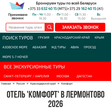
Бронируем туры по всей Беларуси
+375 33
632 40 15
(MTS)
+375 29
162 40 15
(A1)
Принимаем
Пн - Чт
11.00 -
Пт
11.00 -
Сб
11.30 -
Вс
звонки:
19.30
18.30
15.00
Выходной
ЗАКАЗАТЬ ЗВОНОК
ПОИСК ТУРОВ
ГРУЗИЯ
КРАСНОДАРСКИЙ КРАЙ
КРЫМ
АЗОВСКОЕ МОРЕ
АБХАЗИЯ
ЖД ТУРЫ
АВИА
ПРОЕЗД
МОРЕ 5-7 НОЧЕЙ
ВСЕ ЭКСКУРСИОННЫЕ ТУРЫ
САНКТ-ПЕТЕРБУРГ / КАРЕЛИЯ
МОСКВА
ДАГЕСТАН
Главная
☀
Россия
☀
Краснодарский край
☀
Комфорт
ОТЕЛЬ 'КОМФОРТ' В ЛЕРМОНТОВО
2026