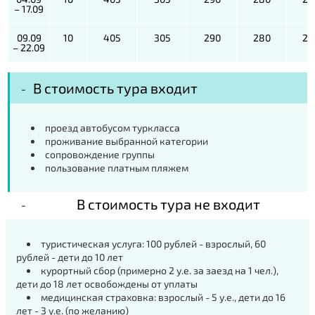
– 17.09
09.09
10
405
305
290
280
20
– 22.09
В стоимость тура входит
проезд автобусом туркласса
проживание выбранной категории
сопровождение группы
пользование платным пляжем
В стоимость тура не входит
туристическая услуга: 100 рублей - взрослый, 60
рублей - дети до 10 лет
курортный сбор (примерно 2 у.е. за заезд на 1 чел.),
дети до 18 лет освобождены от уплаты
медицинская страховка: взрослый - 5 у.е., дети до 16
лет - 3 у.е. (по желанию)