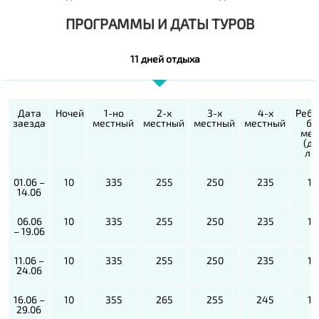
ПРОГРАММЫ И ДАТЫ ТУРОВ
11 дней отдыха
Дата
Ночей
1-но
2-х
3-х
4-х
Ребе
заезда
местный
местный
местный
местный
бе
мес
(до
ле
01.06 –
10
335
255
250
235
17
14.06
06.06
10
335
255
250
235
17
– 19.06
11.06 –
10
335
255
250
235
17
24.06
16.06 –
10
355
265
255
245
17
29.06