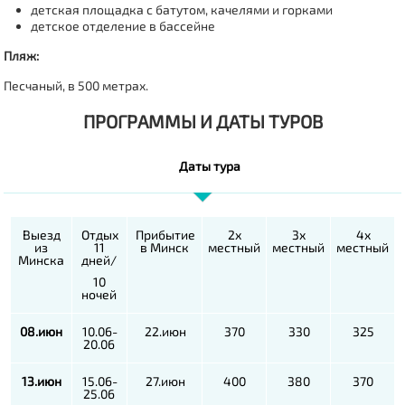
детская площадка с батутом, качелями и горками
детское отделение в бассейне
Пляж:
Песчаный, в 500 метрах.
ПРОГРАММЫ И ДАТЫ ТУРОВ
Даты тура
Выезд
Отдых
Прибытие
2х
3х
4х
из
11
в Минск
местный
местный
местный
Минска
дней/
10
ночей
08.июн
10.06-
22.июн
370
330
325
20.06
13.июн
15.06-
27.июн
400
380
370
25.06