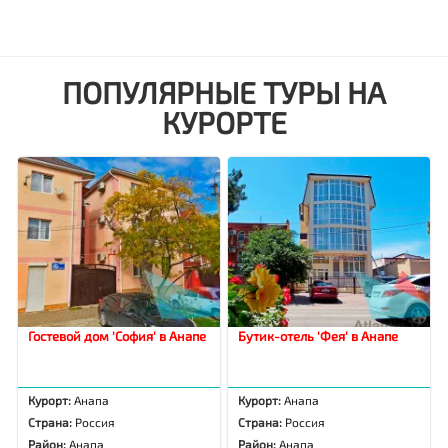
ПОПУЛЯРНЫЕ ТУРЫ НА
КУРОРТЕ
Гостевой дом 'София' в Анапе
Бутик-отель 'Фея' в Анапе
Курорт:
Анапа
Курорт:
Анапа
Страна:
Россия
Страна:
Россия
Район:
Анапа
Район:
Анапа