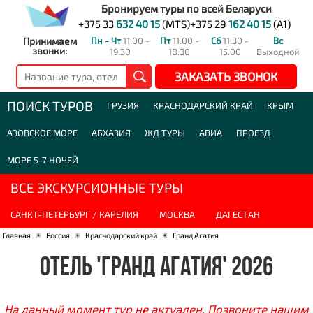
Бронируем туры по всей Беларуси
+375 33
632 40 15
(MTS)
+375 29
162 40 15
(A1)
Принимаем
Пн - Чт
11.00 -
Пт
11.00 -
Сб
11.30 -
Вс
звонки:
19.30
18.30
15.00
Выходной
ЗАКАЗАТЬ ЗВОНОК
ПОИСК ТУРОВ
ГРУЗИЯ
КРАСНОДАРСКИЙ КРАЙ
КРЫМ
АЗОВСКОЕ МОРЕ
АБХАЗИЯ
ЖД ТУРЫ
АВИА
ПРОЕЗД
МОРЕ 5-7 НОЧЕЙ
ВСЕ ЭКСКУРСИОННЫЕ ТУРЫ
САНКТ-ПЕТЕРБУРГ / КАРЕЛИЯ
МОСКВА
ДАГЕСТАН
Главная
☀
Россия
☀
Краснодарский край
☀
Гранд Агатия
ОТЕЛЬ 'ГРАНД АГАТИЯ' 2026
На данный момент тур не актуален. Позвоните нашим