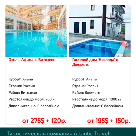
Отель 'Афина' в Витязево
Гостевой дом 'Наслада' в
Джемете
Курорт:
Анапа
Курорт:
Анапа
Страна:
Россия
Страна:
Россия
Район:
Витязево
Район:
Джемете
Расстояние до моря:
700 м
Расстояние до моря:
1000 м
Дополнительно:
С бассейном
Дополнительно:
С бассейном
от 275$ + 120р.
от 195$ + 150р.
Туристическая компания Аtlantic Travel