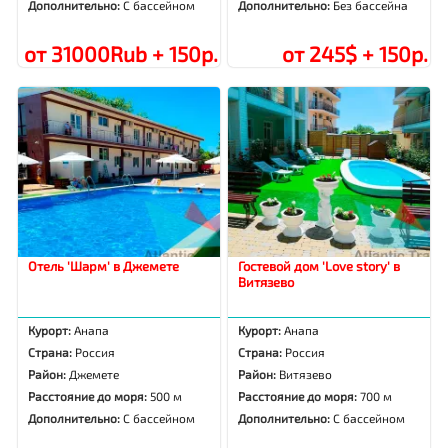
Дополнительно:
С бассейном
Дополнительно:
Без бассейна
от 31000Rub + 150р.
от 245$ + 150р.
Отель 'Шарм' в Джемете
Гостевой дом 'Love story' в
Витязево
Курорт:
Анапа
Курорт:
Анапа
Страна:
Россия
Страна:
Россия
Район:
Джемете
Район:
Витязево
Расстояние до моря:
500 м
Расстояние до моря:
700 м
Дополнительно:
С бассейном
Дополнительно:
С бассейном