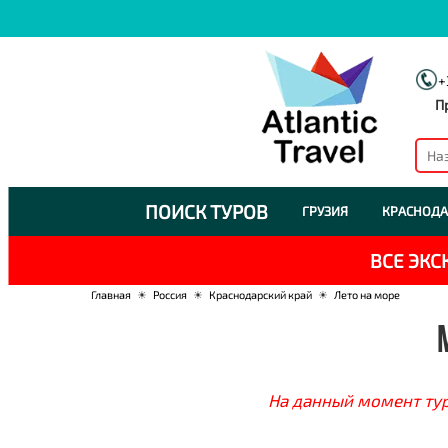
+
П
ПОИСК ТУРОВ
ГРУЗИЯ
КРАСНОДА
ВСЕ ЭК
Главная
☀
Россия
☀
Краснодарский край
☀
Лето на море
На данный момент тур