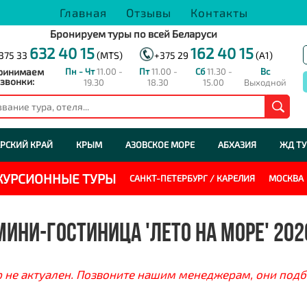
Главная
Отзывы
Контакты
Бронируем туры по всей Беларуси
632 40 15
162 40 15
375 33
(MTS)
+375 29
(A1)
ринимаем
Пн - Чт
11.00 -
Пт
11.00 -
Сб
11.30 -
Вс
звонки:
19.30
18.30
15.00
Выходной
РСКИЙ КРАЙ
КРЫМ
АЗОВСКОЕ МОРЕ
АБХАЗИЯ
ЖД Т
СКУРСИОННЫЕ ТУРЫ
САНКТ-ПЕТЕРБУРГ / КАРЕЛИЯ
МОСКВА
МИНИ-ГОСТИНИЦА 'ЛЕТО НА МОРЕ' 202
 не актуален. Позвоните нашим менеджерам, они подб