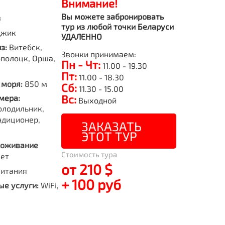
Внимание!
Вы можете забронировать
я
тур из любой точки Беларуси
джик
УДАЛЕННО
из:
Витебск,
Звонки принимаем:
полоцк, Орша,
Пн - Чт:
11.00 - 19.30
Пт:
11.00 - 18.30
 моря:
850 м
Сб:
11.30 - 15.00
Вс:
мера:
Выходной
олодильник,
ндиционер,
ЗАКАЗАТЬ
ЭТОТ ТУР
роживание
Стоимость тура
лет
от 210 $
питания
+ 100 руб
е услуги:
WiFi,