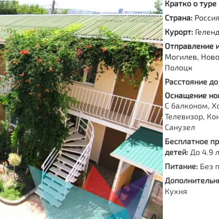
Кратко о туре
Страна:
Росси
Курорт:
Гелен
Отправление 
Могилев, Ново
Полоцк
Расстояние до
Оснащение но
С балконом, Х
Телевизор, Ко
Санузел
Бесплатное п
детей:
До 4.9 
Питание:
Без 
Дополнительны
Кухня