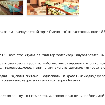
арском крае(курортный город Геленджик) на расстоянии около 850
и, шкаф, стол, стулья, вентилятор, телевизор. Санузел раздельны
ать, два кресла-кровати, тумбочки, телевизор, вентилятор, холод
ел, телевизор, холодильник, сплит-система, двуспальная кровать
одильник, сплит-система, 2 односпальные кровати или одна двуспа
лированный с террасы - 2й этаж/со двора - 1-й этаж.
рт плюс" - кухня ( газ. плита, микроволновая печь, необходимы