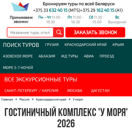
Бронируем туры по всей Беларуси
+375 33
632 40 15
(MTS)
+375 29
162 40 15
(A1)
Принимаем
Пн - Чт
11.00 -
Пт
11.00 -
Сб
11.30 -
Вс
звонки:
19.30
18.30
15.00
Выходной
ЗАКАЗАТЬ ЗВОНОК
ПОИСК ТУРОВ
ГРУЗИЯ
КРАСНОДАРСКИЙ КРАЙ
КРЫМ
АЗОВСКОЕ МОРЕ
АБХАЗИЯ
ЖД ТУРЫ
АВИА
ПРОЕЗД
МОРЕ 5-7 НОЧЕЙ
ВСЕ ЭКСКУРСИОННЫЕ ТУРЫ
САНКТ-ПЕТЕРБУРГ / КАРЕЛИЯ
МОСКВА
ДАГЕСТАН
Главная
☀
Россия
☀
Краснодарский край
☀
У моря
ГОСТИНИЧНЫЙ КОМПЛЕКС 'У МОРЯ'
2026