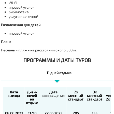
Wi-Fi
игровой уголок
библиотека
услуги прачечной
Развлечения для детей:
игровой уголок
Пляж:
Песчаный пляж - на расстоянии около 300 м.
ПРОГРАММЫ И ДАТЫ ТУРОВ
11 дней отдыха
Дата
Дней/
Дата
2х
3х
4
выезда
ночей
возвращения
местный
местный
мест
на
стандарт
стандарт
2х к
отдыхе
08.06.2023
11/10
22.06.2023
205
155
1