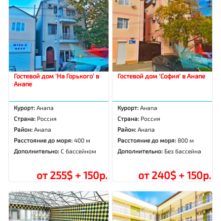
Гостевой дом 'На Горького' в
Гостевой дом 'София' в Анапе
Анапе
Курорт:
Анапа
Курорт:
Анапа
Страна:
Россия
Страна:
Россия
Район:
Анапа
Район:
Анапа
Расстояние до моря:
400 м
Расстояние до моря:
800 м
Дополнительно:
С бассейном
Дополнительно:
Без бассейна
от 255$ + 150р.
от 240$ + 150р.