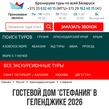
Бронируем туры по всей Беларуси
+375 33
632 40 15
(MTS)
+375 29
162 40 15
(A1)
Принимаем
Пн - Чт
11.00 -
Пт
11.00 -
Сб
11.30 -
Вс
звонки:
19.30
18.30
15.00
Выходной
ЗАКАЗАТЬ ЗВОНОК
ПОИСК ТУРОВ
ГРУЗИЯ
КРАСНОДАРСКИЙ КРАЙ
КРЫМ
АЗОВСКОЕ МОРЕ
АБХАЗИЯ
ЖД ТУРЫ
АВИА
ПРОЕЗД
МОРЕ 5-7 НОЧЕЙ
ВСЕ ЭКСКУРСИОННЫЕ ТУРЫ
САНКТ-ПЕТЕРБУРГ / КАРЕЛИЯ
МОСКВА
ДАГЕСТАН
Главная
☀
Россия
☀
Краснодарский край
☀
Стефания
ГОСТЕВОЙ ДОМ 'СТЕФАНИЯ' В
ГЕЛЕНДЖИКЕ 2026