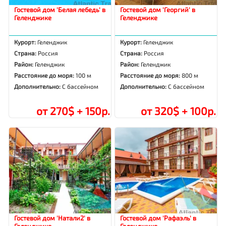
Гостевой дом 'Белая лебедь' в
Гостевой дом 'Георгий' в
Геленджике
Геленджике
Курорт:
Геленджик
Курорт:
Геленджик
Страна:
Россия
Страна:
Россия
Район:
Геленджик
Район:
Геленджик
Расстояние до моря:
100 м
Расстояние до моря:
800 м
Дополнительно:
С бассейном
Дополнительно:
С бассейном
от 270$ + 150р.
от 320$ + 100р.
Гостевой дом 'Натали2' в
Гостевой дом 'Рафаэль' в
Геленджике
Геленджике