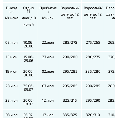
Выезд
Отдых
Прибытие
Взрослый/
Взрослый/
Взрос
из
11
в
дети до 12
дети до 12
дети д
Минска
дней/10
Минск
лет
лет
ле
ночей
08.июн
10.06-
22.июн
285/275
275/265
265/
20.06
13.июн
15.06-
27.июн
290/280
280/275
270/
25.06
18.июн
20.06-
02.июл
295/285
285/280
275/
30.06
23.июн
25.06-
07.июл
295/285
290/285
280/
05.07
28.июн
30.06-
12.июл
325/315
295/290
285/
10.07
03.июл
05.07-
17.июл
335/325
320/310
310/