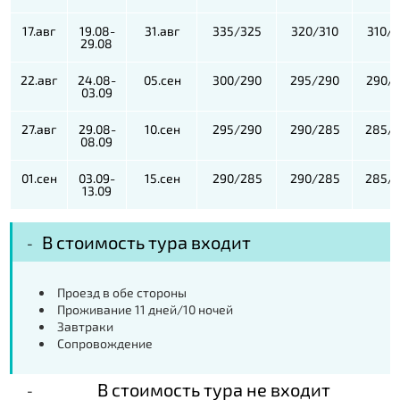
17.авг
19.08-
31.авг
335/325
320/310
310/
29.08
22.авг
24.08-
05.сен
300/290
295/290
290/
03.09
27.авг
29.08-
10.сен
295/290
290/285
285/
08.09
01.сен
03.09-
15.сен
290/285
290/285
285/
13.09
В стоимость тура входит
Проезд в обе стороны
Проживание 11 дней/10 ночей
Завтраки
Сопровождение
В стоимость тура не входит