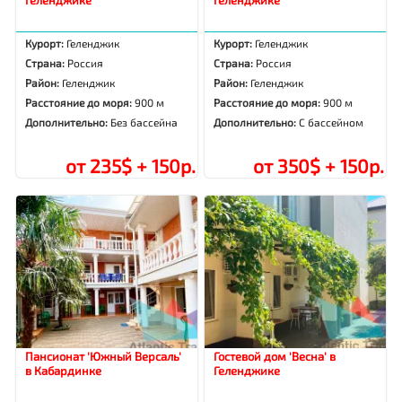
Курорт:
Геленджик
Курорт:
Геленджик
Страна:
Россия
Страна:
Россия
Район:
Геленджик
Район:
Геленджик
Расстояние до моря:
900 м
Расстояние до моря:
900 м
Дополнительно:
Без бассейна
Дополнительно:
С бассейном
от 235$ + 150р.
от 350$ + 150р.
Пансионат 'Южный Версаль'
Гостевой дом 'Весна' в
в Кабардинке
Геленджике