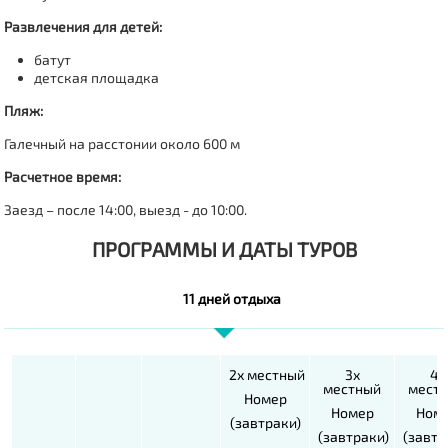
Развлечения для детей:
батут
детская площадка
Пляж:
Галечный на расстонии около 600 м
Расчетное время:
Заезд – после 14:00, выезд - до 10:00.
ПРОГРАММЫ И ДАТЫ ТУРОВ
11 дней отдыха
2х местный
3х
4х
местный
мест
Номер
Номер
Ном
(завтраки)
(завтраки)
(завтр