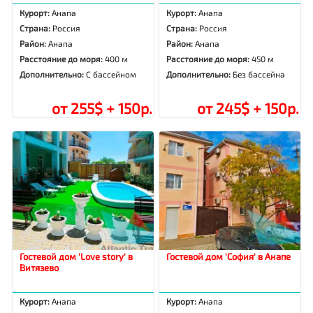
Курорт:
Анапа
Курорт:
Анапа
Страна:
Россия
Страна:
Россия
Район:
Анапа
Район:
Анапа
Расстояние до моря:
400 м
Расстояние до моря:
450 м
Дополнительно:
С бассейном
Дополнительно:
Без бассейна
от 255$ + 150р.
от 245$ + 150р.
Гостевой дом 'Love story' в
Гостевой дом 'София' в Анапе
Витязево
Курорт:
Анапа
Курорт:
Анапа