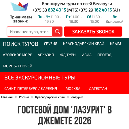
Бронируем туры по всей Беларуси
+375 33
632 40 15
(MTS)
+375 29
162 40 15
(A1)
Принимаем
Пн - Чт
11.00 -
Пт
11.00 -
Сб
11.30 -
Вс
звонки:
19.30
18.30
15.00
Выходной
ЗАКАЗАТЬ ЗВОНОК
ПОИСК ТУРОВ
ГРУЗИЯ
КРАСНОДАРСКИЙ КРАЙ
КРЫМ
АЗОВСКОЕ МОРЕ
АБХАЗИЯ
ЖД ТУРЫ
АВИА
ПРОЕЗД
МОРЕ 5-7 НОЧЕЙ
ВСЕ ЭКСКУРСИОННЫЕ ТУРЫ
САНКТ-ПЕТЕРБУРГ / КАРЕЛИЯ
МОСКВА
ДАГЕСТАН
Главная
☀
Россия
☀
Краснодарский край
☀
Лазурит
ГОСТЕВОЙ ДОМ 'ЛАЗУРИТ' В
ДЖЕМЕТЕ 2026