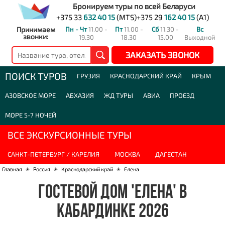
Бронируем туры по всей Беларуси
+375 33
632 40 15
(MTS)
+375 29
162 40 15
(A1)
Принимаем
Пн - Чт
11.00 -
Пт
11.00 -
Сб
11.30 -
Вс
звонки:
19.30
18.30
15.00
Выходной
ЗАКАЗАТЬ ЗВОНОК
ПОИСК ТУРОВ
ГРУЗИЯ
КРАСНОДАРСКИЙ КРАЙ
КРЫМ
АЗОВСКОЕ МОРЕ
АБХАЗИЯ
ЖД ТУРЫ
АВИА
ПРОЕЗД
МОРЕ 5-7 НОЧЕЙ
ВСЕ ЭКСКУРСИОННЫЕ ТУРЫ
САНКТ-ПЕТЕРБУРГ / КАРЕЛИЯ
МОСКВА
ДАГЕСТАН
Главная
☀
Россия
☀
Краснодарский край
☀
Елена
ГОСТЕВОЙ ДОМ 'ЕЛЕНА' В
КАБАРДИНКЕ 2026