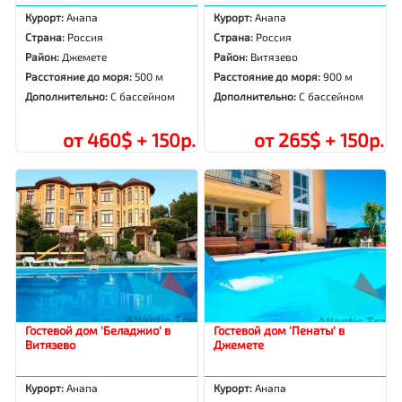
Курорт:
Анапа
Курорт:
Анапа
Страна:
Россия
Страна:
Россия
Район:
Джемете
Район:
Витязево
Расстояние до моря:
500 м
Расстояние до моря:
900 м
Дополнительно:
С бассейном
Дополнительно:
С бассейном
от 460$ + 150р.
от 265$ + 150р.
Гостевой дом 'Беладжио' в
Гостевой дом 'Пенаты' в
Витязево
Джемете
Курорт:
Анапа
Курорт:
Анапа