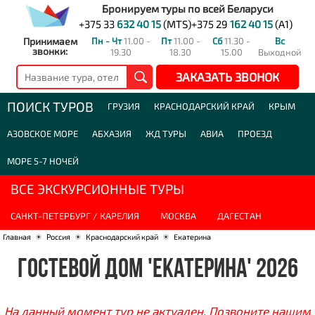
Бронируем туры по всей Беларуси
+375 33
632 40 15
(MTS)
+375 29
162 40 15
(A1)
Принимаем
Пн - Чт
11.00 -
Пт
11.00 -
Сб
11.30 -
Вс
звонки:
19.30
18.30
15.00
Выходной
ЗАКАЗАТЬ ЗВОНОК
ПОИСК ТУРОВ
ГРУЗИЯ
КРАСНОДАРСКИЙ КРАЙ
КРЫМ
АЗОВСКОЕ МОРЕ
АБХАЗИЯ
ЖД ТУРЫ
АВИА
ПРОЕЗД
МОРЕ 5-7 НОЧЕЙ
ВСЕ ЭКСКУРСИОННЫЕ ТУРЫ
САНКТ-ПЕТЕРБУРГ / КАРЕЛИЯ
МОСКВА
ДАГЕСТАН
Главная
☀
Россия
☀
Краснодарский край
☀
Екатерина
ГОСТЕВОЙ ДОМ 'ЕКАТЕРИНА' 2026
На данный момент тур не актуален. Позвоните нашим