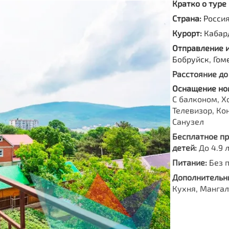
Кратко о туре
Страна:
Росси
Курорт:
Кабар
Отправление 
Бобруйск, Гом
Расстояние до
Оснащение но
С балконом, Х
Телевизор, Ко
Санузел
Бесплатное п
детей:
До 4.9 
Питание:
Без 
Дополнительны
Кухня, Мангал