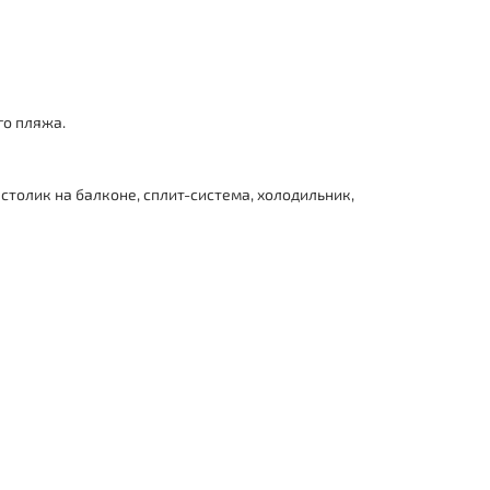
го пляжа.
столик на балконе, с
плит-система, холодильник,