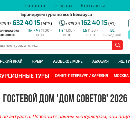
Главная
Отзывы
Контакты
Бронируем туры по всей Беларуси
632 40 15
162 40 15
375 33
(MTS)
+375 29
(A1)
ринимаем
Пн - Чт
11.00 -
Пт
11.00 -
Сб
11.30 -
Вс
звонки:
19.30
18.30
15.00
Выходной
РСКИЙ КРАЙ
КРЫМ
АЗОВСКОЕ МОРЕ
АБХАЗИЯ
ЖД Т
СКУРСИОННЫЕ ТУРЫ
САНКТ-ПЕТЕРБУРГ / КАРЕЛИЯ
МОСКВА
ГОСТЕВОЙ ДОМ 'ДОМ СОВЕТОВ' 2026
 не актуален. Позвоните нашим менеджерам, они подб