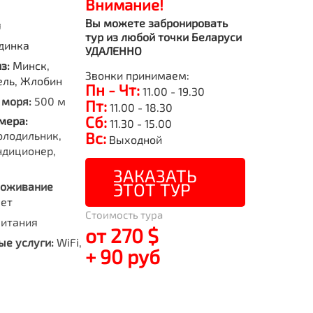
Внимание!
Вы можете забронировать
я
тур из любой точки Беларуси
динка
УДАЛЕННО
из:
Минск,
Звонки принимаем:
ель, Жлобин
Пн - Чт:
11.00 - 19.30
 моря:
500 м
Пт:
11.00 - 18.30
Сб:
мера:
11.30 - 15.00
олодильник,
Вс:
Выходной
ндиционер,
ЗАКАЗАТЬ
ЭТОТ ТУР
роживание
лет
Стоимость тура
питания
от 270 $
е услуги:
WiFi,
+ 90 руб