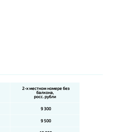
2-х местном номере без
балкона,
росс. рубли
9 300
9 500