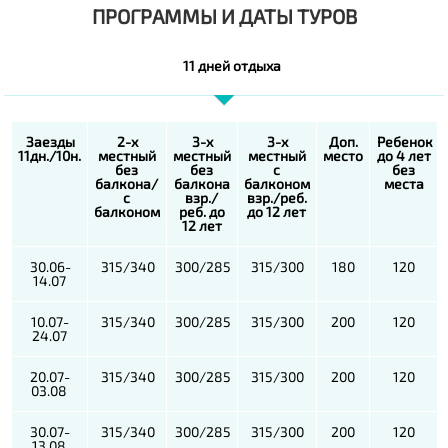
ПРОГРАММЫ И ДАТЫ ТУРОВ
11 дней отдыха
Заезды
2-х
3-х
3-х
Доп.
Ребенок
11дн./10н.
местный
местный
местный
место
до 4 лет
без
без
с
без
балкона/
балкона
балконом
места
с
взр./
взр./реб.
балконом
реб. до
до 12 лет
12 лет
30.06-
315/340
300/285
315/300
180
120
14.07
10.07-
315/340
300/285
315/300
200
120
24.07
20.07-
315/340
300/285
315/300
200
120
03.08
30.07-
315/340
300/285
315/300
200
120
13.08