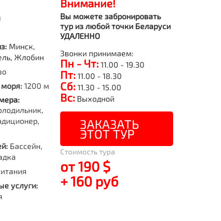
Внимание!
Вы можете забронировать
я
тур из любой точки Беларуси
УДАЛЕННО
из:
Минск,
Звонки принимаем:
ель, Жлобин
Пн - Чт:
11.00 - 19.30
во
Пт:
11.00 - 18.30
Сб:
 моря:
1200 м
11.30 - 15.00
Вс:
Выходной
мера:
олодильник,
ндиционер,
ЗАКАЗАТЬ
ЭТОТ ТУР
й:
Бассейн,
Стоимость тура
адка
от 190 $
питания
+ 160 руб
е услуги:
я