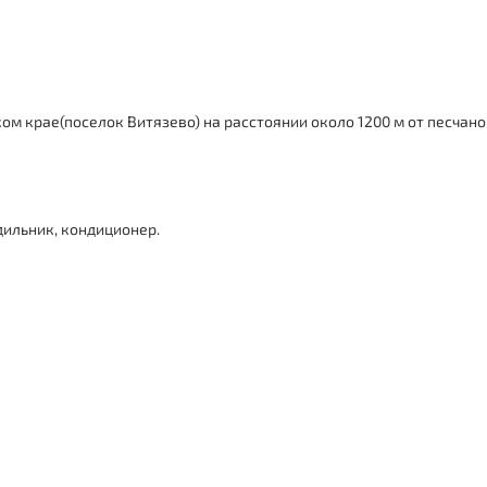
м крае(поселок Витязево) на расстоянии около 1200 м от песчано
дильник, кондиционер.