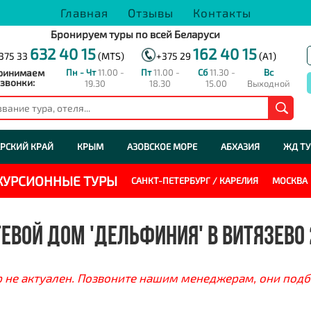
Главная
Отзывы
Контакты
Бронируем туры по всей Беларуси
632 40 15
162 40 15
375 33
(MTS)
+375 29
(A1)
ринимаем
Пн - Чт
11.00 -
Пт
11.00 -
Сб
11.30 -
Вс
звонки:
19.30
18.30
15.00
Выходной
РСКИЙ КРАЙ
КРЫМ
АЗОВСКОЕ МОРЕ
АБХАЗИЯ
ЖД Т
СКУРСИОННЫЕ ТУРЫ
САНКТ-ПЕТЕРБУРГ / КАРЕЛИЯ
МОСКВА
ЕВОЙ ДОМ 'ДЕЛЬФИНИЯ' В ВИТЯЗЕВО
 не актуален. Позвоните нашим менеджерам, они подб