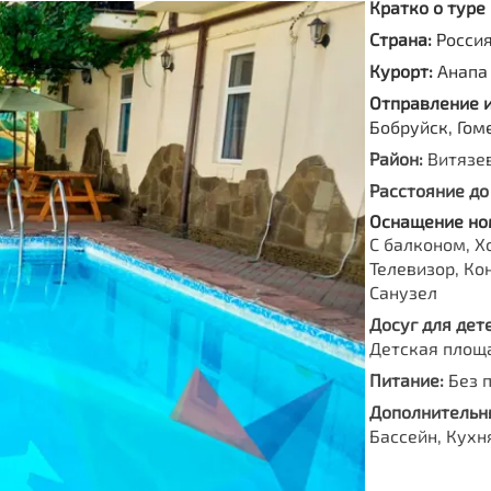
Кратко о туре
Страна:
Росси
Курорт:
Анапа
Отправление 
Бобруйск, Гом
Район:
Витязе
Расстояние до
Оснащение но
С балконом, Х
Телевизор, Ко
Санузел
Досуг для дете
Детская площ
Питание:
Без 
Дополнительны
Бассейн, Кухн