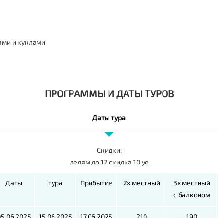
ами и куклами
ПРОГРАММЫ И ДАТЫ ТУРОВ
Даты тура
Скидки:
делям до 12 скидка 10 уе
Даты
тура
Прибытие
2х местный
3х местный
c балконом
05.06.2025
15.06.2025
17.06.2025
210
190