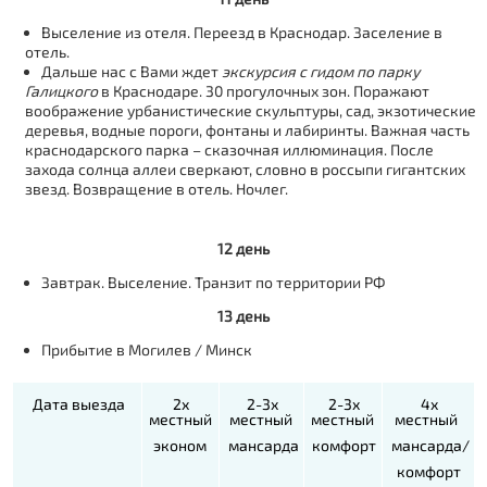
Выселение из отеля. Переезд в Краснодар. Заселение в
отель.
Дальше нас с Вами ждет
экскурсия с гидом по парку
Галицкого
в Краснодаре. 30 прогулочных зон. Поражают
воображение урбанистические скульптуры, сад, экзотические
деревья, водные пороги, фонтаны и лабиринты. Важная часть
краснодарского парка – сказочная иллюминация. После
захода солнца аллеи сверкают, словно в россыпи гигантских
звезд. Возвращение в отель. Ночлег.
12 день
Завтрак. Выселение. Транзит по территории РФ
13 день
Прибытие в Могилев / Минск
Дата выезда
2х
2-3х
2-3х
4х
местный
местный
местный
местный
эконом
мансарда
комфорт
мансарда/
комфорт