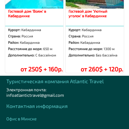
Гостевой дом 'Вояж' в
Гостевой дом 'Уютный
Кабардинке
уголок' в Кабардинке
Курорт:
Кабардинка
Курорт:
Кабардинка
Страна:
Россия
Страна:
Россия
Район:
Кабардинка
Район:
Кабардинка
Расстояние до моря:
650 м
Расстояние до моря:
1300 м
Дополнительно:
С бассейном
Дополнительно:
Без бассейна
от 250$ + 160р.
от 260$ + 120р.
Туристическая компания Аtlantic Travel
Электронная почта:
infoatlantictravel@gmail.com
Контактная информация
Офис в Минске