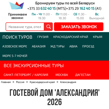
Бронируем туры по всей Беларуси
+375 33
632 40 15
(MTS)
+375 29
162 40 15
(A1)
Принимаем
Пн - Чт
11.00 -
Пт
11.00 -
Сб
11.30 -
Вс
звонки:
19.30
18.30
15.00
Выходной
ЗАКАЗАТЬ ЗВОНОК
ПОИСК ТУРОВ
ГРУЗИЯ
КРАСНОДАРСКИЙ КРАЙ
КРЫМ
АЗОВСКОЕ МОРЕ
АБХАЗИЯ
ЖД ТУРЫ
АВИА
ПРОЕЗД
МОРЕ 5-7 НОЧЕЙ
ВСЕ ЭКСКУРСИОННЫЕ ТУРЫ
САНКТ-ПЕТЕРБУРГ / КАРЕЛИЯ
МОСКВА
ДАГЕСТАН
Главная
☀
Россия
☀
Краснодарский край
☀
Александрия
ГОСТЕВОЙ ДОМ 'АЛЕКСАНДРИЯ'
2026