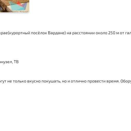
ае(курортный посёлок Вардане) на расстоянии около 250 м от га
анузел, ТВ
гут не только вкусно покушать, но и отлично провести время. О
бор