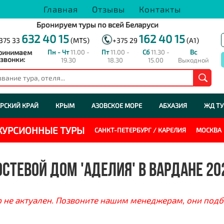
Главная
Отзывы
Контакты
Бронируем туры по всей Беларуси
632 40 15
162 40 15
375 33
(MTS)
+375 29
(A1)
ринимаем
Пн - Чт
11.00 -
Пт
11.00 -
Сб
11.30 -
Вс
звонки:
19.30
18.30
15.00
Выходной
РСКИЙ КРАЙ
КРЫМ
АЗОВСКОЕ МОРЕ
АБХАЗИЯ
ЖД Т
СКУРСИОННЫЕ ТУРЫ
САНКТ-ПЕТЕРБУРГ / КАРЕЛИЯ
МОСКВА
ОСТЕВОЙ ДОМ 'АДЕЛИЯ' В ВАРДАНЕ 20
 не актуален. Позвоните нашим менеджерам, они подб