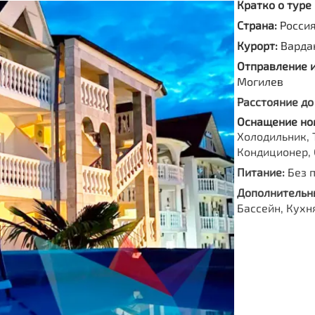
Кратко о туре
Страна:
Росси
Курорт:
Варда
Отправление 
Могилев
Расстояние до
Оснащение но
Холодильник, 
Кондиционер, 
Питание:
Без 
Дополнительны
Бассейн, Кухн