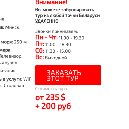
Внимание!
Вы можете забронировать
я
тур из любой точки Беларуси
не
УДАЛЕННО
из:
Минск,
Звонки принимаем:
Пн - Чт:
11.00 - 19.30
 моря:
250 м
Пт:
11.00 - 18.30
Сб:
мера:
11.30 - 15.00
Телевизор,
Вс:
Выходной
Санузел
питания
ЗАКАЗАТЬ
ЭТОТ ТУР
е услуги:
WiFi,
я, Столовая
Стоимость тура
от 235 $
+ 200 руб