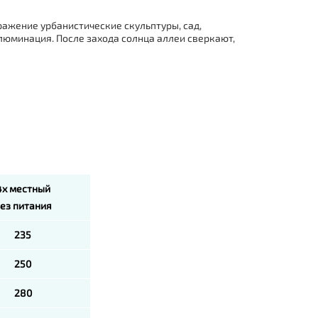
ражение урбанистические скульптуры, сад,
люминация. После захода солнца аллеи сверкают,
4х местный
ез питания
235
250
280