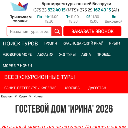
Бронируем туры по всей Беларуси
+375 33
632 40 15
(MTS)
+375 29
162 40 15
(A1)
Принимаем
Пн - Чт
11.00 -
Пт
11.00 -
Сб
11.30 -
Вс
звонки:
19.30
18.30
15.00
Выходной
ЗАКАЗАТЬ ЗВОНОК
ПОИСК ТУРОВ
ГРУЗИЯ
КРАСНОДАРСКИЙ КРАЙ
КРЫМ
АЗОВСКОЕ МОРЕ
АБХАЗИЯ
ЖД ТУРЫ
АВИА
ПРОЕЗД
МОРЕ 5-7 НОЧЕЙ
ВСЕ ЭКСКУРСИОННЫЕ ТУРЫ
САНКТ-ПЕТЕРБУРГ / КАРЕЛИЯ
МОСКВА
ДАГЕСТАН
Главная
☀
Крым
☀
Ирина
ГОСТЕВОЙ ДОМ 'ИРИНА' 2026
На данный момент тур не актуален. Позвоните нашим