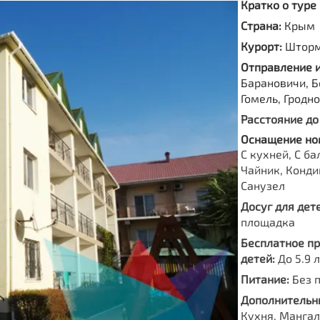
Кратко о туре
Страна:
Крым
Курорт:
Штор
Отправление 
Барановичи, Б
Гомель, Гродн
Расстояние до
Оснащение но
С кухней, С ба
Чайник, Конди
Санузел
Досуг для дете
площадка
Бесплатное п
детей:
До 5.9 
Питание:
Без 
Дополнительны
Кухня, Мангал