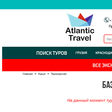
+
П
ПОИСК ТУРОВ
ГРУЗИЯ
КРАСНОДА
ВСЕ ЭК
Главная
☀
Крым
☀
Приморская
БА
На данный момент тур