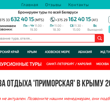
Главная
Отзывы
Контакты
Бронируем туры по всей Беларуси
632 40 15
162 40 15
375 33
(MTS)
+375 29
(A1)
ринимаем
Пн - Чт
11.00 -
Пт
11.00 -
Сб
11.30 -
Вс
звонки:
19.30
18.30
15.00
Выходной
РСКИЙ КРАЙ
КРЫМ
АЗОВСКОЕ МОРЕ
АБХАЗИЯ
ЖД Т
СКУРСИОННЫЕ ТУРЫ
САНКТ-ПЕТЕРБУРГ / КАРЕЛИЯ
МОСКВА
ЗА ОТДЫХА 'ПРИМОРСКАЯ' В КРЫМУ 2
 не актуален. Позвоните нашим менеджерам, они подб