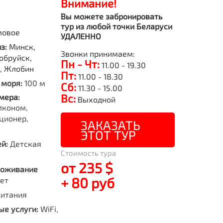
Внимание!
Вы можете забронировать
тур из любой точки Беларуси
мовое
УДАЛЕННО
из:
Минск,
Звонки принимаем:
обруйск,
Пн - Чт:
11.00 - 19.30
о, Жлобин
Пт:
11.00 - 18.30
 моря:
100 м
Сб:
11.30 - 15.00
Вс:
мера:
Выходной
лконом,
ционер,
ЗАКАЗАТЬ
ЭТОТ ТУР
й:
Детская
Стоимость тура
от 235 $
роживание
+ 80 руб
лет
питания
е услуги:
WiFi,