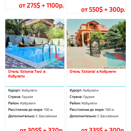
от 275$ + 1100р.
от 550$ + 300р.
Отель 'Estonia Two' в
Отель 'Estonia' в Кобулети
Кобулети
Курорт:
Кобулети
Курорт:
Кобулети
Страна:
Грузия
Страна:
Грузия
Район:
Кобулети
Район:
Кобулети
Расстояние до моря:
150 м
Расстояние до моря:
150 м
Дополнительно:
С бассейном
Дополнительно:
С бассейном
от 305$ + 320р.
от 335$ + 300р.