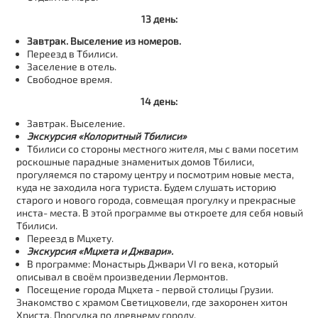
13 день:
Завтрак. Выселение из номеров.
Переезд в Тбилиси.
Заселение в отель.
Свободное время.
14 день:
Завтрак. Выселение.
Экскурсия «Колоритный Тбилиси»
Тбилиси со стороны местного жителя, мы с вами посетим
роскошные парадные знаменитых домов Тбилиси,
прогуляемся по старому центру и посмотрим новые места,
куда не заходила нога туриста. Будем слушать историю
старого и нового города, совмещая прогулку и прекрасные
инста- места. В этой программе вы откроете для себя новый
Тбилиси.
Переезд в Мцхету.
Экскурсия «Мцхета и Джвари».
В программе: Монастырь Джвари VI го века, который
описывал в своём произведении Лермонтов.
Посещение города Мцхета - первой столицы Грузии.
Знакомство с храмом Светицховели, где захоронен хитон
Христа. Прогулка по древнему городу.