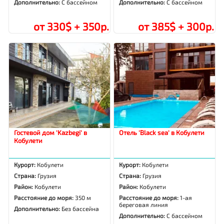
Дополнительно:
С бассейном
Дополнительно:
С бассейном
от 330$ + 350р.
от 385$ + 300р.
Гостевой дом 'Kazbegi' в
Отель 'Black sea' в Кобулети
Кобулети
Курорт:
Кобулети
Курорт:
Кобулети
Страна:
Грузия
Страна:
Грузия
Район:
Кобулети
Район:
Кобулети
Расстояние до моря:
350 м
Расстояние до моря:
1-ая
береговая линия
Дополнительно:
Без бассейна
Дополнительно:
С бассейном