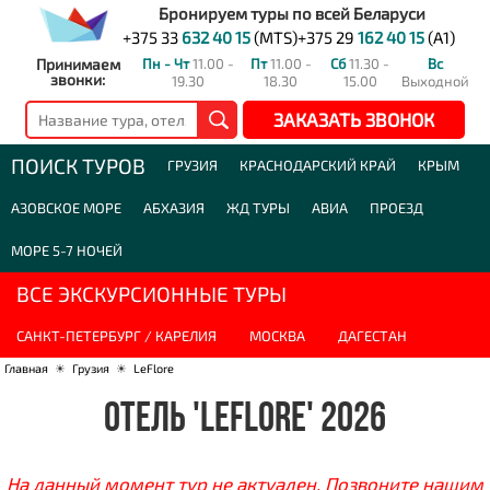
Бронируем туры по всей Беларуси
+375 33
632 40 15
(MTS)
+375 29
162 40 15
(A1)
Принимаем
Пн - Чт
11.00 -
Пт
11.00 -
Сб
11.30 -
Вс
звонки:
19.30
18.30
15.00
Выходной
ЗАКАЗАТЬ ЗВОНОК
ПОИСК ТУРОВ
ГРУЗИЯ
КРАСНОДАРСКИЙ КРАЙ
КРЫМ
АЗОВСКОЕ МОРЕ
АБХАЗИЯ
ЖД ТУРЫ
АВИА
ПРОЕЗД
МОРЕ 5-7 НОЧЕЙ
ВСЕ ЭКСКУРСИОННЫЕ ТУРЫ
САНКТ-ПЕТЕРБУРГ / КАРЕЛИЯ
МОСКВА
ДАГЕСТАН
Главная
☀
Грузия
☀
LeFlore
ОТЕЛЬ 'LEFLORE' 2026
На данный момент тур не актуален. Позвоните нашим