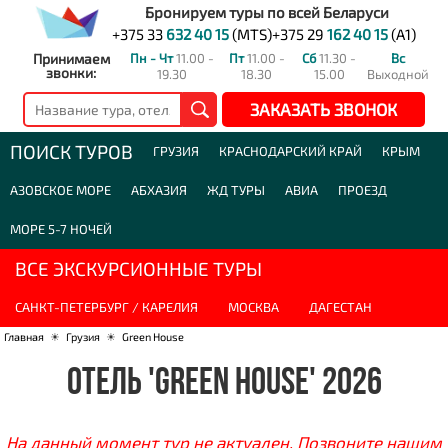
Бронируем туры по всей Беларуси
+375 33
632 40 15
(MTS)
+375 29
162 40 15
(A1)
Принимаем
Пн - Чт
11.00 -
Пт
11.00 -
Сб
11.30 -
Вс
звонки:
19.30
18.30
15.00
Выходной
ЗАКАЗАТЬ ЗВОНОК
ПОИСК ТУРОВ
ГРУЗИЯ
КРАСНОДАРСКИЙ КРАЙ
КРЫМ
АЗОВСКОЕ МОРЕ
АБХАЗИЯ
ЖД ТУРЫ
АВИА
ПРОЕЗД
МОРЕ 5-7 НОЧЕЙ
ВСЕ ЭКСКУРСИОННЫЕ ТУРЫ
САНКТ-ПЕТЕРБУРГ / КАРЕЛИЯ
МОСКВА
ДАГЕСТАН
Главная
☀
Грузия
☀
Green House
ОТЕЛЬ 'GREEN HOUSE' 2026
На данный момент тур не актуален. Позвоните нашим