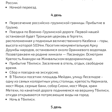
России.
Ночной переезд.
4 день
Пересечение российско-грузинской границы. Прибытие в
Грузию.
Поездка по Военно-Грузинской дороге. Первой нашей
остановкой будет Троицкая церковь в Гергети,
расположенная у подножья величественного Казбека – горы,
высота которой 5034м. Посетим монументальную Арку
Дружбы народов, остановимся около Оранжевого водопада.
Позавтракаем на родине хинкали — Пасанаури. Осмотрим
Крепость Ананури на Жинвальском водохранилище.
Прибытие Тбилиси. Заселение в отель, отдых, свободное
время.
Сбор и поездка на экскурсию.
В Тбилиси посетим: площадь Мейдан, улицу Леселидзе -
одну из самых колоритных улиц столицы, крепость Нарикала,
мост Мира, серные бани, собор Сиони, мост Мира, храм
Метехи, по канатной дороге поднимемся на вершину Тбилиси,
откуда открываются потрясающие виды на город.
Ночь в Тбилиси.
5 день