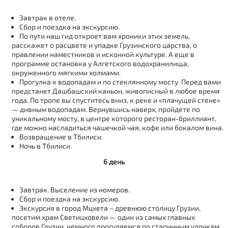
Завтрак в отеле.
Сбор и поездка на экскурсию.
По пути наш гид откроет вам хроники этих земель,
расскажет о расцвете и упадке Грузинского царства, о
правлении наместников и исконной культуре. А еще в
программе остановка у Алгетского водохранилища,
окруженного мягкими холмами.
Прогулка к водопадам и по стеклянному мосту. Перед вами
предстанет Дашбашский каньон, живописный в любое время
года. По тропе вы спуститесь вниз, к реке и «плачущей стене»
— дивным водопадам. Вернувшись наверх, пройдете по
уникальному мосту, в центре которого ресторан-бриллиант,
где можно насладиться чашечкой чая, кофе или бокалом вина.
Возвращение в Тбилиси.
Ночь в Тбилиси.
6 день
Завтрак. Выселение из номеров.
Сбор и поездка на экскурсию.
Экскурсия в город Мцхета – древнюю столицу Грузии,
посетим храм Светицховели — один из самых главных
соборов Грузии, немного прогуляемся по старинным улочкам