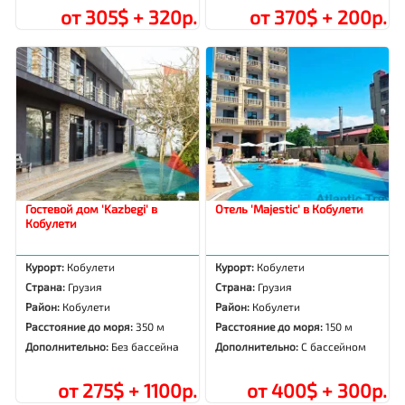
от 305$ + 320р.
от 370$ + 200р.
Гостевой дом 'Kazbegi' в
Отель 'Majestic' в Кобулети
Кобулети
Курорт:
Кобулети
Курорт:
Кобулети
Страна:
Грузия
Страна:
Грузия
Район:
Кобулети
Район:
Кобулети
Расстояние до моря:
350 м
Расстояние до моря:
150 м
Дополнительно:
Без бассейна
Дополнительно:
С бассейном
от 275$ + 1100р.
от 400$ + 300р.