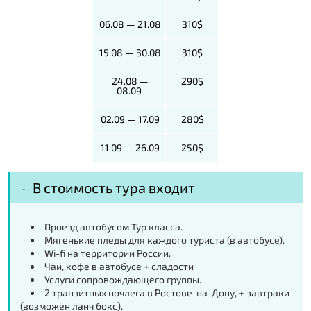
06.08 — 21.08
310$
15.08 — 30.08
310$
24.08 —
290$
08.09
02.09 — 17.09
280$
11.09 — 26.09
250$
В стоимость тура входит
Проезд автобусом Тур класса.
Мягенькие пледы для каждого туриста (в автобусе).
Wi-fi на территории России.
Чай, кофе в автобусе + сладости
Услуги сопровождающего группы.
2 транзитных ночлега в Ростове-на-Дону, + завтраки
(возможен ланч бокс).