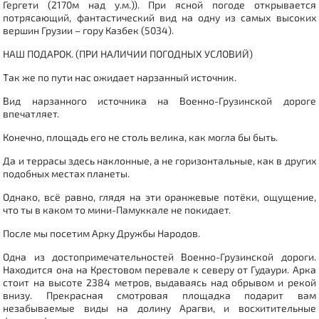
Гергети (2170м над у.м.)). При ясной погоде открывается
потрясающий, фантастический вид на одну из самых высоких
вершин Грузии – гору Казбек (5034).
НАШ ПОДАРОК. (ПРИ НАЛИЧИИ ПОГОДНЫХ УСЛОВИЙ)
Так же по пути нас ожидает нарзанный источник.
Вид нарзанного источника на Военно-Грузинской дороге
впечатляет.
Конечно, площадь его не столь велика, как могла бы быть.
Да и террасы здесь наклонные, а не горизонтальные, как в других
подобных местах планеты.
Однако, всё равно, глядя на эти оранжевые потёки, ощущение,
что ты в каком то мини-Памуккале не покидает.
После мы посетим Арку Дружбы Народов.
Одна из достопримечательностей Военно-Грузинской дороги.
Находится она на Крестовом перевале к северу от Гудаури. Арка
стоит на высоте 2384 метров, выдаваясь над обрывом и рекой
внизу. Прекрасная смотровая площадка подарит вам
незабываемые виды на долину Арагви, и восхитительные