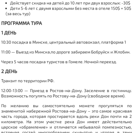
Действует скидка на детей до 10 лет при двух взрослых: -30$
Дети 5-6 лет с двумя взрослыми без места в отеле 150$ + 50$
(за весь тур)
ПРОГРАММА ТУРА
1 ДЕНЬ
10:30 посадка в Минске, центральный автовокзал, платформа 1
11:00 — Выезд из Минска,по дороге забираем Бобруйск и Жлобин.
Через 5 часов посадка туристов в Гомеле. Ночной переезд.
2 ДЕНЬ
Транзит по территории РФ.
12:00-13:00 — Приезд в Ростов-на-Дону. Заселение в гостиницу.
Возможность погулять по Ростову-на-Дону (свободное время).
По желанию вы самостоятельно можете прогуляться по
знаменитой набережной Ростова-на-Дону – это самое красивая
часть города, которая простирается вдоль реки Дон почти на 2
километра. На этом участке река Дон имеет действительно
царское «обрамление» и отличается небывалой помпезностью,
встречая гостей многообразием скульптур и утопая в тени