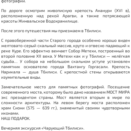
фотографии.
По дороге осмотрим живописную крепость Ананури (XVI в),
расположенную над рекой Арагви, а также потрясающей
красоты Жинвальское Водохранилище.
После этого путешествия мы приезжаем в Тбилиси.
С правобережной части Старого города особенно хорошо виден
желтовато-серый скальный массив, круто и отвесно падающий к
реке Куре. Его эффектно венчает Собор Метехи, построенный во
второй половине XII века. У Метехи как и у Тбилиси — нелёгкая
судьба… У собора на небольшом скальном уступе установлен
памятник основателю города Вахтангу Горгасали. Крепость
Нарикала — душа Тбилиси. С крепостной стены открываются
изумительные виды.
Замечательное место для памятных фотографий. Посещение
современного моста, которому было дано названием МОСТ МИРА
экс президентом страны. Мост является вторым в мире по
сложности архитектуры. На левом берегу моста расположен
храм Сиони (575 — 639 гг.), знаменитый своими чудотворными
иконами.
НАШ ПОДАРОК.
Вечерняя экскурсия «Чарующий Тбилиси».