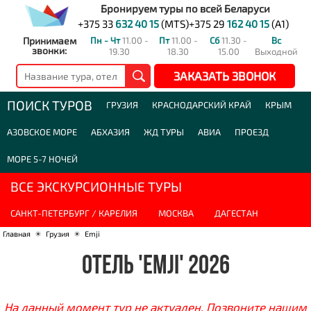
Бронируем туры по всей Беларуси
+375 33
632 40 15
(MTS)
+375 29
162 40 15
(A1)
Принимаем
Пн - Чт
11.00 -
Пт
11.00 -
Сб
11.30 -
Вс
звонки:
19.30
18.30
15.00
Выходной
ЗАКАЗАТЬ ЗВОНОК
ПОИСК ТУРОВ
ГРУЗИЯ
КРАСНОДАРСКИЙ КРАЙ
КРЫМ
АЗОВСКОЕ МОРЕ
АБХАЗИЯ
ЖД ТУРЫ
АВИА
ПРОЕЗД
МОРЕ 5-7 НОЧЕЙ
ВСЕ ЭКСКУРСИОННЫЕ ТУРЫ
САНКТ-ПЕТЕРБУРГ / КАРЕЛИЯ
МОСКВА
ДАГЕСТАН
Главная
☀
Грузия
☀
Emji
ОТЕЛЬ 'EMJI' 2026
На данный момент тур не актуален. Позвоните нашим