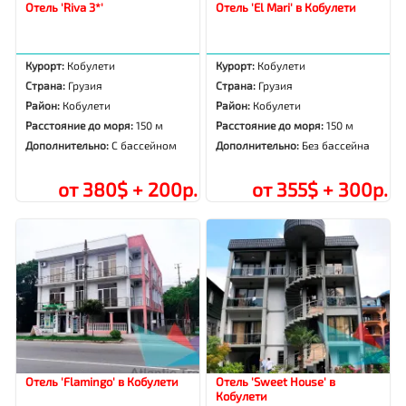
Отель 'Riva 3*'
Отель 'El Mari' в Кобулети
Курорт:
Кобулети
Курорт:
Кобулети
Страна:
Грузия
Страна:
Грузия
Район:
Кобулети
Район:
Кобулети
Расстояние до моря:
150 м
Расстояние до моря:
150 м
Дополнительно:
С бассейном
Дополнительно:
Без бассейна
от 380$ + 200р.
от 355$ + 300р.
Отель 'Flamingo' в Кобулети
Отель 'Sweet House' в
Кобулети