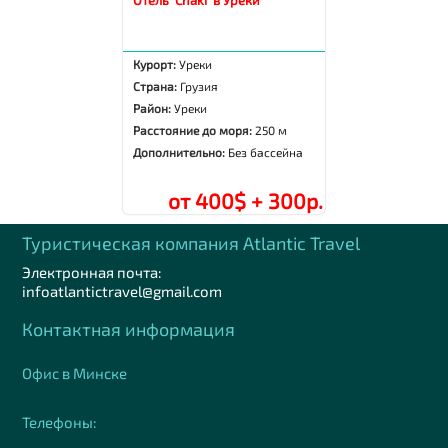
Курорт:
Уреки
Страна:
Грузия
Район:
Уреки
Расстояние до моря:
250 м
Дополнительно:
Без бассейна
от 400$ + 300р.
Туристическая компания Аtlantic Travel
Электронная почта:
infoatlantictravel@gmail.com
Контактная информация
Офис в Минске
Телефоны: