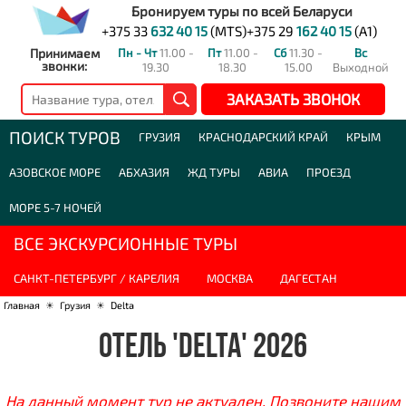
Бронируем туры по всей Беларуси
+375 33
632 40 15
(MTS)
+375 29
162 40 15
(A1)
Принимаем
Пн - Чт
11.00 -
Пт
11.00 -
Сб
11.30 -
Вс
звонки:
19.30
18.30
15.00
Выходной
ЗАКАЗАТЬ ЗВОНОК
ПОИСК ТУРОВ
ГРУЗИЯ
КРАСНОДАРСКИЙ КРАЙ
КРЫМ
АЗОВСКОЕ МОРЕ
АБХАЗИЯ
ЖД ТУРЫ
АВИА
ПРОЕЗД
МОРЕ 5-7 НОЧЕЙ
ВСЕ ЭКСКУРСИОННЫЕ ТУРЫ
САНКТ-ПЕТЕРБУРГ / КАРЕЛИЯ
МОСКВА
ДАГЕСТАН
Главная
☀
Грузия
☀
Delta
ОТЕЛЬ 'DELTA' 2026
На данный момент тур не актуален. Позвоните нашим