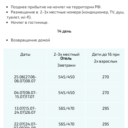
Позднее прибытие на ночлег на территории РФ.
Размещение в 2-3х местные номера (кондиционер, TV, душ,
туалет, wi-fi).
Ночлег в гостинице.
14 день
Возвращение домой
Даты
2-3х местный
Дети до 16 при
Отель
2х взрослых
Завтраки
25.06(27.06-
545/450
270
06.07)08.07
04.07(06.07-
545/450
270
15.07)17.07
13.07(15.07-
565/470
295
24.07)26.07
22.07(24.07-
565/470
295
02.08)04.08