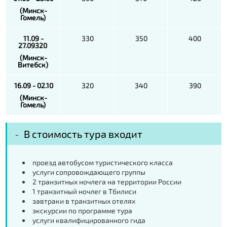
(Минск-
Гомель)
11.09 -
330
350
400
27.09320
(Минск-
Витебск)
16.09 - 02.10
320
340
390
(Минск-
Гомель)
В стоимость тура входит
проезд автобусом туристического класса
услуги сопровождающего группы
2 транзитных ночлега на территории России
1 транзитный ночлег в Тбилиси
завтраки в транзитных отелях
экскурсии по программе тура
услуги квалифицированного гида