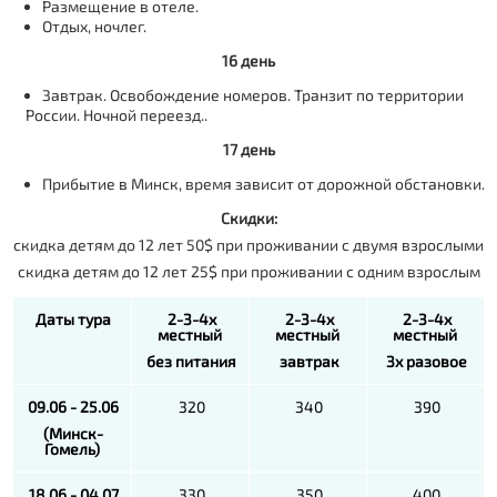
Размещение в отеле.
Отдых, ночлег.
16 день
Завтрак. Освобождение номеров. Транзит по территории
России. Ночной переезд.
.
17 день
Прибытие в Минск, время зависит от дорожной обстановки.
Скидки:
скидка детям до 12 лет 50$ при проживании с двумя взрослыми
скидка детям до 12 лет 25$ при проживании с одним взрослым
Даты тура
2-3-4х
2-3-4х
2-3-4х
местный
местный
местный
без питания
завтрак
3х разовое
09.06 - 25.06
320
340
390
(Минск-
Гомель)
18.06 - 04.07
330
350
400