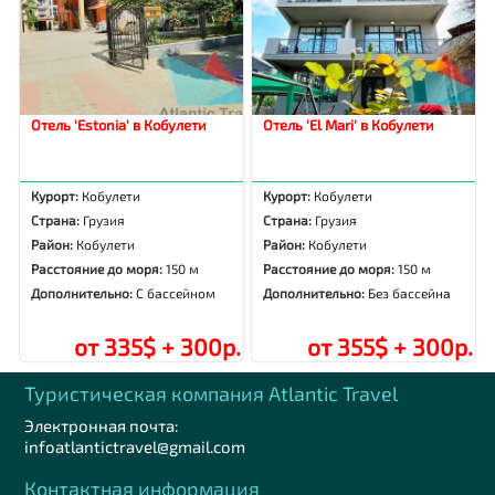
Отель 'Estonia' в Кобулети
Отель 'El Mari' в Кобулети
Курорт:
Кобулети
Курорт:
Кобулети
Страна:
Грузия
Страна:
Грузия
Район:
Кобулети
Район:
Кобулети
Расстояние до моря:
150 м
Расстояние до моря:
150 м
Дополнительно:
С бассейном
Дополнительно:
Без бассейна
от 335$ + 300р.
от 355$ + 300р.
Туристическая компания Аtlantic Travel
Электронная почта:
infoatlantictravel@gmail.com
Контактная информация