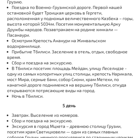
Грузию.
Поездка по Военно-Грузинской дороге. Первой нашей
остановкой будет Троицкая церковь в Гергети,
расположенная у подножья величественного Казбека – горы,
высота которой 5034м. Посетим монументальную Арку
Дружбы народов. Позавтракаем на родине хинкали —
Пасанаури.
Осмотрим Крепость Ананури на Жинвальском
водохранилище.
Прибытие Тбилиси. Заселение в отель, отдых, свободное
время.
Сбор и поездка на экскурсию.
В Тбилиси посетим: площадь Мейдан, улицу Леселидзе -
одну из самых колоритных улиц столицы, крепость Нарикала,
мост Мира, серные бани, собор Сиони, храм Метехи, по
канатной дороге поднимемся на вершину Тбилиси, откуда
открываются потрясающие виды на город.
Ночь в Тбилиси.
5 день
Завтрак. Выселение из номеров.
Сбор и поездка на экскурсию.
Экскурсия в город Мцхета – древнюю столицу Грузии,
посетим храм Светицховели — один из самых главных
соборов Грузии, немного прогуляемся по старинным улочкам