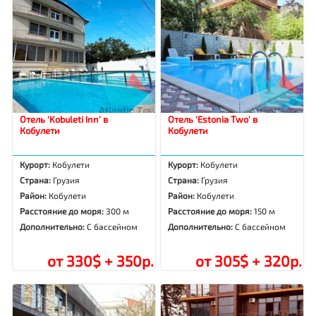
Отель 'Kobuleti Inn' в
Отель 'Estonia Two' в
Кобулети
Кобулети
Курорт:
Кобулети
Курорт:
Кобулети
Страна:
Грузия
Страна:
Грузия
Район:
Кобулети
Район:
Кобулети
Расстояние до моря:
300 м
Расстояние до моря:
150 м
Дополнительно:
С бассейном
Дополнительно:
С бассейном
от 330$ + 350р.
от 305$ + 320р.