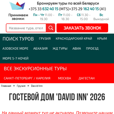
Бронируем туры по всей Беларуси
+375 33
632 40 15
(MTS)
+375 29
162 40 15
(A1)
Принимаем
Пн - Чт
11.00 -
Пт
11.00 -
Сб
11.30 -
Вс
звонки:
19.30
18.30
15.00
Выходной
ЗАКАЗАТЬ ЗВОНОК
ПОИСК ТУРОВ
ГРУЗИЯ
КРАСНОДАРСКИЙ КРАЙ
КРЫМ
АЗОВСКОЕ МОРЕ
АБХАЗИЯ
ЖД ТУРЫ
АВИА
ПРОЕЗД
МОРЕ 5-7 НОЧЕЙ
ВСЕ ЭКСКУРСИОННЫЕ ТУРЫ
САНКТ-ПЕТЕРБУРГ / КАРЕЛИЯ
МОСКВА
ДАГЕСТАН
Главная
☀
Грузия
☀
David Inn
ГОСТЕВОЙ ДОМ 'DAVID INN' 2026
На данный момент тур не актуален. Позвоните нашим