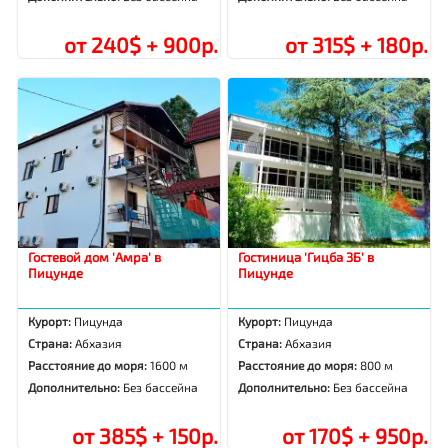
от 240$ + 900р.
от 315$ + 180р.
Гостевой дом 'Амра' в
Гостиница 'Гицба 3Б' в
Пицунде
Пицунде
Курорт:
Пицунда
Курорт:
Пицунда
Страна:
Абхазия
Страна:
Абхазия
Расстояние до моря:
1600 м
Расстояние до моря:
800 м
Дополнительно:
Без бассейна
Дополнительно:
Без бассейна
от 385$ + 150р.
от 170$ + 950р.