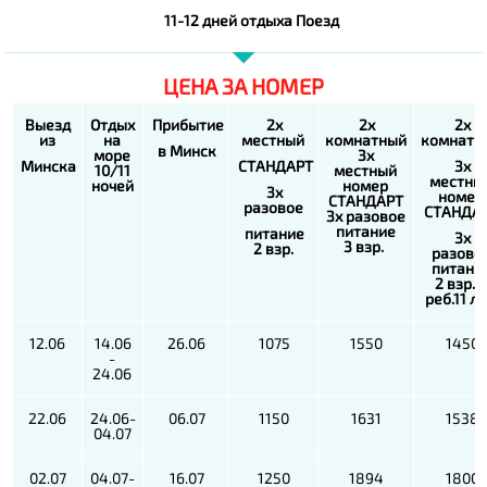
11-12 дней отдыха Поезд
ЦЕНА ЗА НОМЕР
Выезд
Отдых
Прибытие
2х
2х
2х
из
на
местный
комнатный
комнатн
в Минск
море
3х
Минска
СТАНДАРТ
3х
10/11
местный
местны
ночей
номер
3х
номер
СТАНДАРТ
разовое
СТАНДА
3х разовое
питание
питание
3х
3 взр.
2 взр.
разово
питани
2 взр. 
реб.11 л
12.06
14.06
26.06
1075
1550
1450
-
24.06
22.06
24.06-
06.07
1150
1631
1538
04.07
02.07
04.07-
16.07
1250
1894
1800