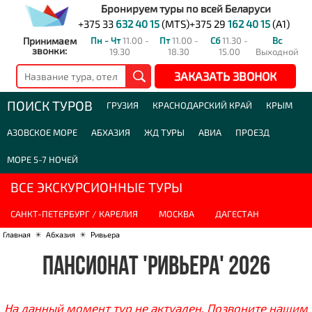
Бронируем туры по всей Беларуси
+375 33
632 40 15
(MTS)
+375 29
162 40 15
(A1)
Принимаем
Пн - Чт
11.00 -
Пт
11.00 -
Сб
11.30 -
Вс
звонки:
19.30
18.30
15.00
Выходной
ЗАКАЗАТЬ ЗВОНОК
ПОИСК ТУРОВ
ГРУЗИЯ
КРАСНОДАРСКИЙ КРАЙ
КРЫМ
АЗОВСКОЕ МОРЕ
АБХАЗИЯ
ЖД ТУРЫ
АВИА
ПРОЕЗД
МОРЕ 5-7 НОЧЕЙ
ВСЕ ЭКСКУРСИОННЫЕ ТУРЫ
САНКТ-ПЕТЕРБУРГ / КАРЕЛИЯ
МОСКВА
ДАГЕСТАН
Главная
☀
Абхазия
☀
Ривьера
ПАНСИОНАТ 'РИВЬЕРА' 2026
На данный момент тур не актуален. Позвоните нашим