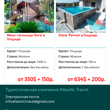
Мини-гостиница 'Инга' в
Отель 'Регина' в Пицунде
Пицунде
Курорт:
Пицунда
Курорт:
Пицунда
Страна:
Абхазия
Страна:
Абхазия
Расстояние до моря:
1400 м
Расстояние до моря:
100 м
Дополнительно:
Без бассейна
Дополнительно:
С бассейном
от 350$ + 150р.
от 634$ + 200р.
Туристическая компания Аtlantic Travel
Электронная почта:
infoatlantictravel@gmail.com