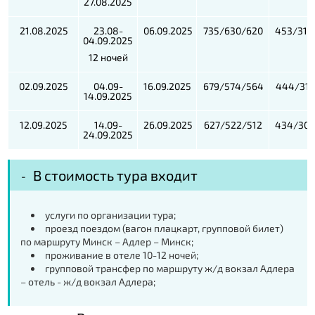
27.08.2025
21.08.2025
23.08-
06.09.2025
735/630/620
453/314
04.09.2025
12 ночей
02.09.2025
04.09-
16.09.2025
679/574/564
444/311
14.09.2025
12.09.2025
14.09-
26.09.2025
627/522/512
434/301
24.09.2025
В стоимость тура входит
услуги по организации тура;
проезд поездом (вагон плацкарт, групповой билет)
по маршруту Минск – Адлер – Минск;
проживание в отеле 10-12 ночей;
групповой трансфер по маршруту ж/д вокзал Адлера
– отель - ж/д вокзал Адлера;