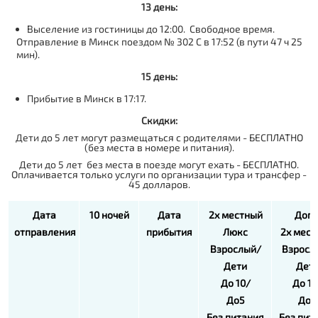
13 день:
Выселение из гостиницы до 12:00. Свободное время.
Отправление в Минск поездом № 302 С в 17:52 (в пути 47 ч 25
мин).
15 день:
Прибытие в Минск в 17:17.
Скидки:
Дети до 5 лет могут размещаться с родителями - БЕСПЛАТНО
(без места в номере и питания).
Дети до 5 лет без места в поезде могут ехать - БЕСПЛАТНО.
Оплачивается только услуги по организации тура и трансфер -
45 долларов.
Дата
10 ночей
Дата
2х местный
Доп 
отправления
прибытия
Люкс
2х мес
Взрослый/
Взросл
Дети
Дет
До 10/
До 10
До5
До5
Без питания
Без пит