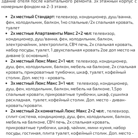
Здание отеля после капитального ремонта.
3х этажный корпус с
номерным фондом на 2-3 этаже.
2х местный Стандарт:
телевизор, кондиционер, душ/ванна,
фен, холодильник, балкон, 1но спальные/2х спальная кровать,
туалет
2х местные Апартаменты Макс 2+2 чел:
телевизор,
кондиционер, душ/ванна, фен, холодильник, балкон,
электрочайник, электроплита, СВЧ печь, 2х спальная кровать,
набор посуды, туалет, 1 двухспальная кровать 2ое доп место на
диване (с основным).
2х местный Люкс Макс 2+1 чел:
телевизор, кондиционер,
душ, фен, холодильник, балкон, мебель на балконе, 2х спальная
кровать, прикроватные тумбочки, шкаф, туалет, кофейный
столик. Доп. место - кровать.
3х местный Люкс Макс 3+1 чел:
телевизор, кондиционер,
душ, фен, холодильник, балкон, мебель на балконе, 1,5ро
спальные кровати, прикроватные тумбочки, шкаф, сушилка
раскладная, туалет, кофейный столик. Доп. место - диван-
кровать/кровати.
2х местный 2х комнатный Люкс Макс 2+2 чел:
, телевизор,
сплит-система, кондиционер, душ, фен, холодильник, балкон,
мебель на балконе, СВЧ печь, 2х спальная кровать,
прикроватные тумбочки, шкаф, чайник, мини-кухня, набор
посуды, гостиная, плита туалет, кофейный столик. Доп. место -