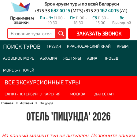
Бронируем туры по всей Беларуси
+375 33
632 40 15
(MTS)
+375 29
162 40 15
(A1)
Принимаем
Пн - Чт
11.00 -
Пт
11.00 -
Сб
11.30 -
Вс
звонки:
19.30
18.30
15.00
Выходной
ЗАКАЗАТЬ ЗВОНОК
ПОИСК ТУРОВ
ГРУЗИЯ
КРАСНОДАРСКИЙ КРАЙ
КРЫМ
АЗОВСКОЕ МОРЕ
АБХАЗИЯ
ЖД ТУРЫ
АВИА
ПРОЕЗД
МОРЕ 5-7 НОЧЕЙ
ВСЕ ЭКСКУРСИОННЫЕ ТУРЫ
САНКТ-ПЕТЕРБУРГ / КАРЕЛИЯ
МОСКВА
ДАГЕСТАН
Главная
☀
Абхазия
☀
Пицунда
ОТЕЛЬ 'ПИЦУНДА' 2026
На данный момент тур не актуален. Позвоните нашим