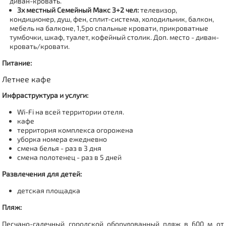
диван-кровать.
3х местный Семейный Макс 3+2 чел:
телевизор,
кондиционер, душ, фен, сплит-система, холодильник, балкон,
мебель на балконе, 1,5ро спальные кровати, прикроватные
тумбочки, шкаф, туалет, кофейный столик. Доп. место - диван-
кровать/кровати.
Питание:
Летнее кафе
Инфраструктура и услуги:
Wi-Fi на всей территории отеля.
кафе
территория комплекса огорожена
уборка номера ежедневно
смена белья - раз в 3 дня
смена полотенец - раз в 5 дней
Развлечения для детей:
детская площадка
Пляж:
Песчано-галечный городской оборудованный пляж в 600 м от