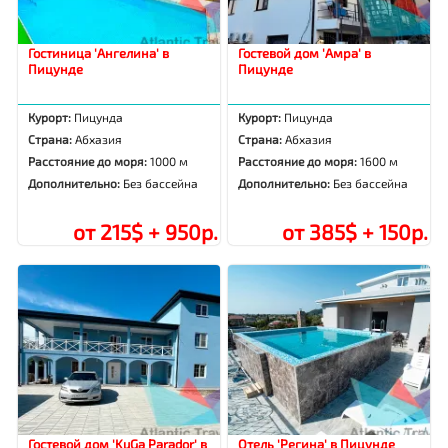
Гостиница 'Ангелина' в
Гостевой дом 'Амра' в
Пицунде
Пицунде
Курорт:
Пицунда
Курорт:
Пицунда
Страна:
Абхазия
Страна:
Абхазия
Расстояние до моря:
1000 м
Расстояние до моря:
1600 м
Дополнительно:
Без бассейна
Дополнительно:
Без бассейна
от 215$ + 950р.
от 385$ + 150р.
Гостевой дом 'KuGa Parador' в
Отель 'Регина' в Пицунде