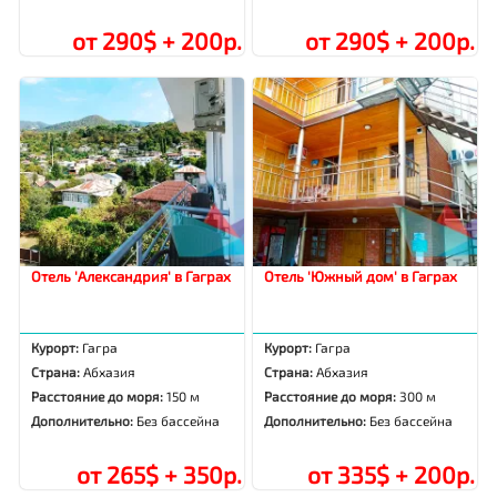
от 290$ + 200р.
от 290$ + 200р.
Отель 'Александрия' в Гаграх
Отель 'Южный дом' в Гаграх
Курорт:
Гагра
Курорт:
Гагра
Страна:
Абхазия
Страна:
Абхазия
Расстояние до моря:
150 м
Расстояние до моря:
300 м
Дополнительно:
Без бассейна
Дополнительно:
Без бассейна
от 265$ + 350р.
от 335$ + 200р.