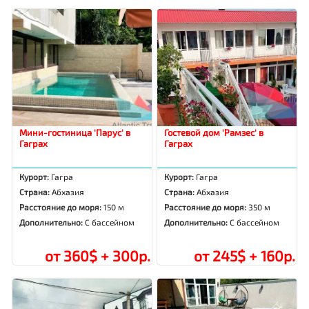
Мини-гостиница 'Парус' в
Гостевой дом 'Рамзес' в
Гаграх
Гаграх
Курорт:
Гагра
Курорт:
Гагра
Страна:
Абхазия
Страна:
Абхазия
Расстояние до моря:
150 м
Расстояние до моря:
350 м
Дополнительно:
С бассейном
Дополнительно:
С бассейном
от 360$ + 300р.
от 245$ + 160р.