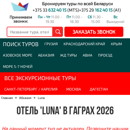
Бронируем туры по всей Беларуси
+375 33
632 40 15
(MTS)
+375 29
162 40 15
(A1)
Принимаем
Пн - Чт
11.00 -
Пт
11.00 -
Сб
11.30 -
Вс
звонки:
19.30
18.30
15.00
Выходной
ЗАКАЗАТЬ ЗВОНОК
ПОИСК ТУРОВ
ГРУЗИЯ
КРАСНОДАРСКИЙ КРАЙ
КРЫМ
АЗОВСКОЕ МОРЕ
АБХАЗИЯ
ЖД ТУРЫ
АВИА
ПРОЕЗД
МОРЕ 5-7 НОЧЕЙ
ВСЕ ЭКСКУРСИОННЫЕ ТУРЫ
САНКТ-ПЕТЕРБУРГ / КАРЕЛИЯ
МОСКВА
ДАГЕСТАН
Главная
☀
Абхазия
☀
Luna
ОТЕЛЬ 'LUNA' В ГАГРАХ 2026
На данный момент тур не актуален. Позвоните нашим