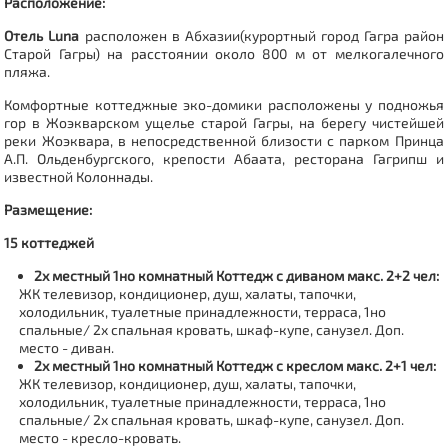
Расположение:
Отель Luna
расположен в Абхазии(курортный город Гагра
район
Старой Гагры
) на расстоянии около 800 м от мелкогалечного
пляжа.
Комфортные коттеджные эко-домики расположены у подножья
гор в Жоэкварском ущелье старой Гагры, на берегу чистейшей
реки Жоэквара, в непосредственной близости с парком Принца
А.П. Ольденбургского, крепости Абаата, ресторана Гагрипш и
известной Колоннады.
Размещение:
15 коттеджей
2х местный 1но комнатный Коттедж с диваном макс. 2+2 чел:
ЖК телевизор, кондиционер, душ, халаты, тапочки,
холодильник, туалетные принадлежности, терраса, 1но
спальные/ 2х спальная кровать, шкаф-купе, санузел. Доп.
место - диван.
2х местный 1но комнатный Коттедж с креслом макс. 2+1 чел:
ЖК телевизор, кондиционер, душ, халаты, тапочки,
холодильник, туалетные принадлежности, терраса, 1но
спальные/ 2х спальная кровать, шкаф-купе, санузел. Доп.
место - кресло-кровать.