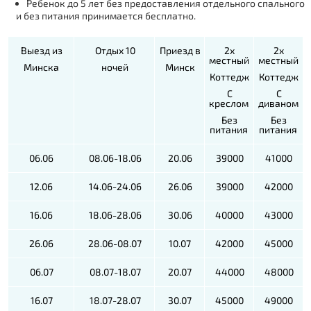
Ребенок до 5 лет без предоставления отдельного спального
и без питания принимается бесплатно.
Выезд из
Отдых 10
Приезд в
2х
2х
местный
местный
Минска
ночей
Минск
Коттедж
Коттедж
С
С
креслом
диваном
Без
Без
питания
питания
06.06
08.06-18.06
20.06
39000
41000
12.06
14.06-24.06
26.06
39000
42000
16.06
18.06-28.06
30.06
40000
43000
26.06
28.06-08.07
10.07
42000
45000
06.07
08.07-18.07
20.07
44000
48000
16.07
18.07-28.07
30.07
45000
49000