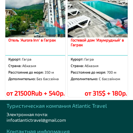
Отель 'Aurora Inn' в Гаграх
Гостевой дом 'Изумрудный' в
Гаграх
Курорт:
Гагра
Курорт:
Гагра
Страна:
Абхазия
Страна:
Абхазия
Расстояние до моря:
350 м
Расстояние до моря:
700 м
Дополнительно:
Без бассейна
Дополнительно:
С бассейном
от 21500Rub + 540р.
от 315$ + 180р.
Туристическая компания Аtlantic Travel
Электронная почта:
infoatlantictravel@gmail.com
Контактная информация