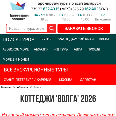
Бронируем туры по всей Беларуси
+375 33
632 40 15
(MTS)
+375 29
162 40 15
(A1)
Принимаем
Пн - Чт
11.00 -
Пт
11.00 -
Сб
11.30 -
Вс
звонки:
19.30
18.30
15.00
Выходной
ЗАКАЗАТЬ ЗВОНОК
ПОИСК ТУРОВ
ГРУЗИЯ
КРАСНОДАРСКИЙ КРАЙ
КРЫМ
АЗОВСКОЕ МОРЕ
АБХАЗИЯ
ЖД ТУРЫ
АВИА
ПРОЕЗД
МОРЕ 5-7 НОЧЕЙ
ВСЕ ЭКСКУРСИОННЫЕ ТУРЫ
САНКТ-ПЕТЕРБУРГ / КАРЕЛИЯ
МОСКВА
ДАГЕСТАН
Главная
☀
Абхазия
☀
Волга
КОТТЕДЖИ 'ВОЛГА' 2026
На данный момент тур не актуален. Позвоните нашим