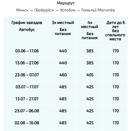
Маршрут
Минск → (Бобруйск → Жлобин → Гомель)/Могилёв
График заездов
3х местный
4х
Дети до 6
местный
лет
Автобус
Без
без
питания
Без
спального
питания
места
03.06 – 17.06
440
385
170
13.06 – 27.06
440
385
170
23.06 – 07.07
460
405
170
03.07 – 17.07
485
425
170
13.07 – 27.07
485
425
170
23.07 – 06.08
485
425
170
02.08 – 16.08
485
425
170