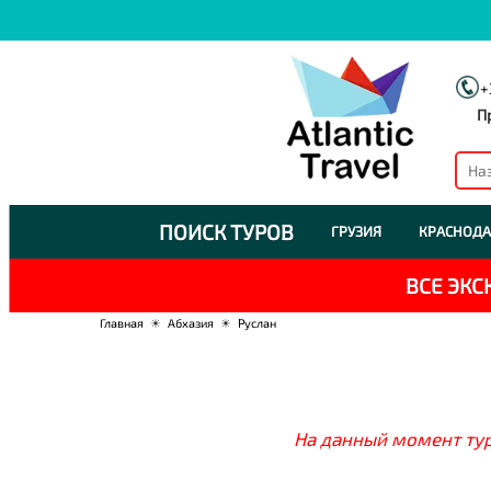
+
П
ПОИСК ТУРОВ
ГРУЗИЯ
КРАСНОДА
ВСЕ ЭК
Главная
☀
Абхазия
☀
Руслан
На данный момент тур