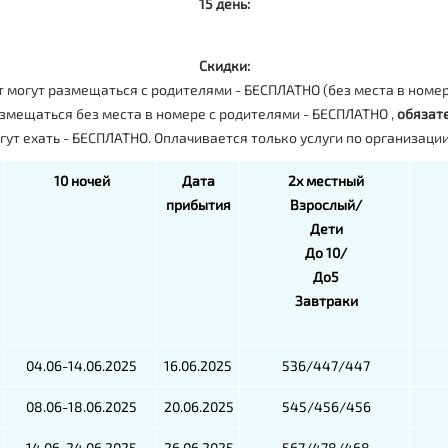
15 день:
Скидки:
т могут размещаться с родителями - БЕСПЛАТНО (без места в номер
размещаться без места в номере с родителями - БЕСПЛАТНО ,
обязате
огут ехать - БЕСПЛАТНО. Оплачивается только услуги по организации
10 ночей
Дата
2х местный
прибытия
Взрослый/
Дети
До 10/
До5
Завтраки
04.06-14.06.2025
16.06.2025
536/447/447
08.06-18.06.2025
20.06.2025
545/456/456
14.06-24.06.2025
26.06.2025
567/478/468