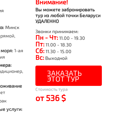
Внимание!
Вы можете забронировать
ия
тур из любой точки Беларуси
УДАЛЕННО
из:
Минск
Звонки принимаем:
рямой,
Пн - Чт:
11.00 - 19.30
Пт:
11.00 - 18.30
Сб:
 моря:
1-ая
11.30 - 15.00
Вс:
ия
Выходной
мера:
ндиционер,
ЗАКАЗАТЬ
ЭТОТ ТУР
роживание
Стоимость тура
лет
от 536 $
рак
е услуги: