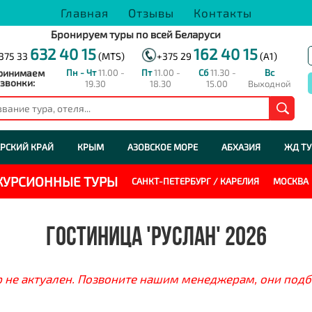
Главная
Отзывы
Контакты
Бронируем туры по всей Беларуси
632 40 15
162 40 15
375 33
(MTS)
+375 29
(A1)
ринимаем
Пн - Чт
11.00 -
Пт
11.00 -
Сб
11.30 -
Вс
звонки:
19.30
18.30
15.00
Выходной
РСКИЙ КРАЙ
КРЫМ
АЗОВСКОЕ МОРЕ
АБХАЗИЯ
ЖД Т
СКУРСИОННЫЕ ТУРЫ
САНКТ-ПЕТЕРБУРГ / КАРЕЛИЯ
МОСКВА
ГОСТИНИЦА 'РУСЛАН' 2026
 не актуален. Позвоните нашим менеджерам, они подб