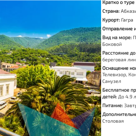
Кратко о туре
Страна:
Абхаз
Курорт:
Гагра
Отправление 
Вид на море:
П
Боковой
Расстояние до
береговая лин
Оснащение но
Телевизор, Ко
Санузел
Бесплатное п
детей:
До 4.9 
Питание:
Завт
Дополнительны
Столовая