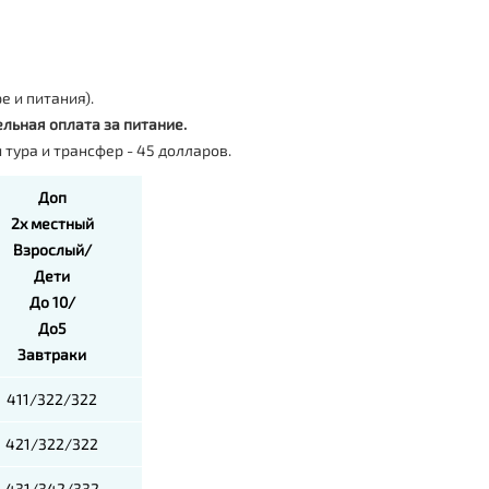
е и питания).
льная оплата за питание.
 тура и трансфер - 45 долларов.
Доп
2х местный
Взрослый/
Дети
До 10/
До5
Завтраки
411/322/322
421/322/322
431/342/332