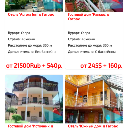
Отель 'Aurora Inn' в Гаграх
Гостевой дом 'Рамзес' в
Гаграх
Курорт:
Гагра
Курорт:
Гагра
Страна:
Абхазия
Страна:
Абхазия
Расстояние до моря:
350 м
Расстояние до моря:
350 м
Дополнительно:
Без бассейна
Дополнительно:
С бассейном
от 21500Rub + 540р.
от 245$ + 160р.
Гостевой дом 'Источник' в
Отель 'Южный дом' в Гаграх