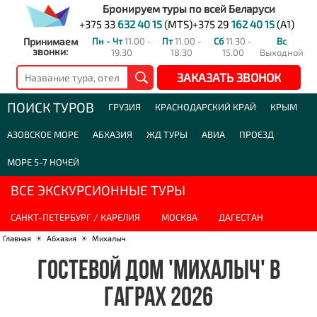
Бронируем туры по всей Беларуси
+375 33
632 40 15
(MTS)
+375 29
162 40 15
(A1)
Принимаем
Пн - Чт
11.00 -
Пт
11.00 -
Сб
11.30 -
Вс
звонки:
19.30
18.30
15.00
Выходной
ЗАКАЗАТЬ ЗВОНОК
ПОИСК ТУРОВ
ГРУЗИЯ
КРАСНОДАРСКИЙ КРАЙ
КРЫМ
АЗОВСКОЕ МОРЕ
АБХАЗИЯ
ЖД ТУРЫ
АВИА
ПРОЕЗД
МОРЕ 5-7 НОЧЕЙ
ВСЕ ЭКСКУРСИОННЫЕ ТУРЫ
САНКТ-ПЕТЕРБУРГ / КАРЕЛИЯ
МОСКВА
ДАГЕСТАН
Главная
☀
Абхазия
☀
Михалыч
ГОСТЕВОЙ ДОМ 'МИХАЛЫЧ' В
ГАГРАХ 2026