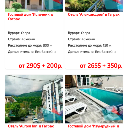
Гостевой дом 'Источник' в
Отель 'Александрия' в Гаграх
Гаграх
Курорт:
Гагра
Курорт:
Гагра
Страна:
Абхазия
Страна:
Абхазия
Расстояние до моря:
800 м
Расстояние до моря:
150 м
Дополнительно:
Без бассейна
Дополнительно:
Без бассейна
от 290$ + 200р.
от 265$ + 350р.
Отель 'Aurora Inn' в Гаграх
Гостевой дом 'Изумрудный' в