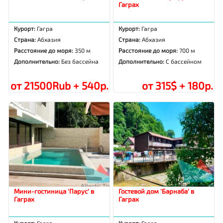
Гаграх
Курорт:
Гагра
Курорт:
Гагра
Страна:
Абхазия
Страна:
Абхазия
Расстояние до моря:
350 м
Расстояние до моря:
700 м
Дополнительно:
Без бассейна
Дополнительно:
С бассейном
от 21500Rub + 540р.
от 315$ + 180р.
Мини-гостиница 'Парус' в
Гостевой дом 'Барнаба' в
Гаграх
Гаграх