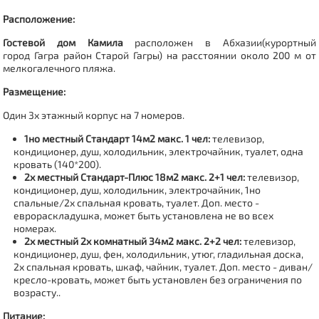
Расположение:
Гостевой дом Камила
расположен в Абхазии(курортный
город Гагра
район Старой Гагры
) на расстоянии около 200 м от
мелкогалечного пляжа.
Размещение:
Один 3х этажный корпус на 7 номеров.
1но местный Стандарт 14м2 макс. 1 чел:
телевизор,
кондиционер, душ, холодильник, электрочайник, туалет, одна
кровать (140*200).
2х местный Стандарт-Плюс 18м2 макс. 2+1 чел:
телевизор,
кондиционер, душ, холодильник, электрочайник, 1но
спальные/2х спальная кровать, туалет. Доп. место -
еврораскладушка, может быть установлена не во всех
номерах.
2х местный 2х комнатный 34м2 макс. 2+2 чел:
телевизор,
кондиционер, душ, фен, холодильник, утюг, гладильная доска,
2х спальная кровать, шкаф, чайник, туалет. Доп. место - диван/
кресло-кровать, может быть установлен без ограничения по
возрасту..
Питание: