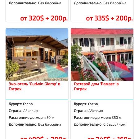
Дополнительно:
Без бассейна
Дополнительно:
Без бассейна
от 320$ + 200р.
от 335$ + 200р.
Эко-отель 'Gudwin Glamp' в
Гостевой дом 'Рамзес' в
Гаграх
Гаграх
Курорт:
Гагра
Курорт:
Гагра
Страна:
Абхазия
Страна:
Абхазия
Расстояние до моря:
50 м
Расстояние до моря:
350 м
Дополнительно:
Без бассейна
Дополнительно:
С бассейном