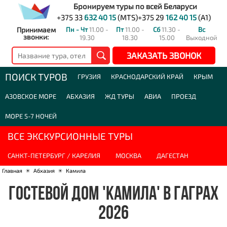
Бронируем туры по всей Беларуси
+375 33
632 40 15
(MTS)
+375 29
162 40 15
(A1)
Принимаем
Пн - Чт
11.00 -
Пт
11.00 -
Сб
11.30 -
Вс
звонки:
19.30
18.30
15.00
Выходной
ЗАКАЗАТЬ ЗВОНОК
ПОИСК ТУРОВ
ГРУЗИЯ
КРАСНОДАРСКИЙ КРАЙ
КРЫМ
АЗОВСКОЕ МОРЕ
АБХАЗИЯ
ЖД ТУРЫ
АВИА
ПРОЕЗД
МОРЕ 5-7 НОЧЕЙ
ВСЕ ЭКСКУРСИОННЫЕ ТУРЫ
САНКТ-ПЕТЕРБУРГ / КАРЕЛИЯ
МОСКВА
ДАГЕСТАН
Главная
☀
Абхазия
☀
Камила
ГОСТЕВОЙ ДОМ 'КАМИЛА' В ГАГРАХ
2026