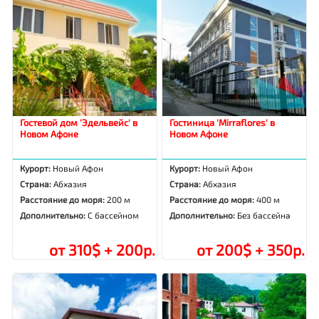
Гостевой дом 'Эдельвейс' в
Гостиница 'Mirraflores' в
Новом Афоне
Новом Афоне
Курорт:
Новый Афон
Курорт:
Новый Афон
Страна:
Абхазия
Страна:
Абхазия
Расстояние до моря:
200 м
Расстояние до моря:
400 м
Дополнительно:
С бассейном
Дополнительно:
Без бассейна
от 310$ + 200р.
от 200$ + 350р.