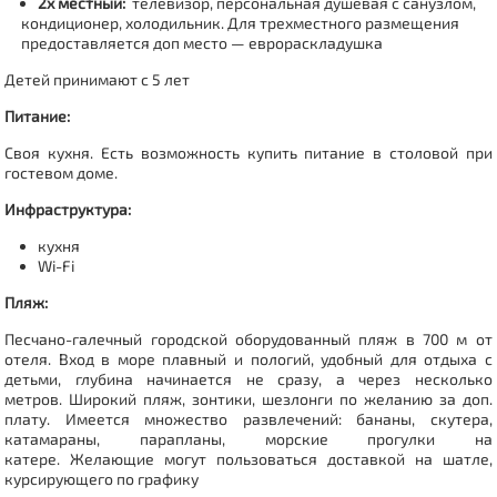
2х местный:
телевизор, персональная душевая с санузлом,
кондиционер, холодильник.
Для трехместного размещения
предоставляется доп место — еврораскладушка
Детей принимают с 5 лет
Питание:
Своя кухня.
Есть возможность купить питание в столовой при
гостевом доме.
Инфраструктура:
кухня
Wi-Fi
Пляж:
Песчано-галечный городской оборудованный пляж в 700 м от
отеля. Вход в море плавный и пологий, удобный для отдыха с
детьми, глубина начинается не сразу, а через несколько
метров. Широкий пляж, зонтики, шезлонги по желанию за доп.
плату. Имеется множество развлечений: бананы, скутера,
катамараны, парапланы, морские прогулки на
катере.
Желающие могут пользоваться
доставкой на шатле,
курсирующего по графику