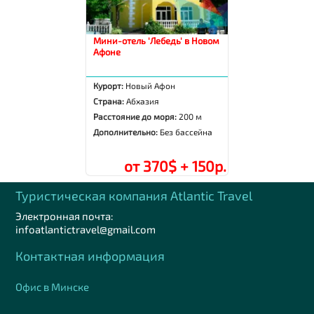
Мини-отель 'Лебедь' в Новом
Афоне
Курорт:
Новый Афон
Страна:
Абхазия
Расстояние до моря:
200 м
Дополнительно:
Без бассейна
от 370$ + 150р.
Туристическая компания Аtlantic Travel
Электронная почта:
infoatlantictravel@gmail.com
Контактная информация
Офис в Минске