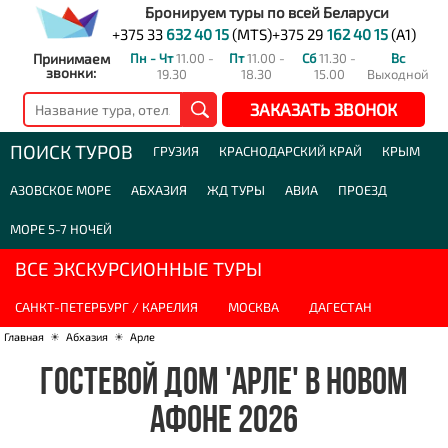
Бронируем туры по всей Беларуси
+375 33
632 40 15
(MTS)
+375 29
162 40 15
(A1)
Принимаем
Пн - Чт
11.00 -
Пт
11.00 -
Сб
11.30 -
Вс
звонки:
19.30
18.30
15.00
Выходной
ЗАКАЗАТЬ ЗВОНОК
ПОИСК ТУРОВ
ГРУЗИЯ
КРАСНОДАРСКИЙ КРАЙ
КРЫМ
АЗОВСКОЕ МОРЕ
АБХАЗИЯ
ЖД ТУРЫ
АВИА
ПРОЕЗД
МОРЕ 5-7 НОЧЕЙ
ВСЕ ЭКСКУРСИОННЫЕ ТУРЫ
САНКТ-ПЕТЕРБУРГ / КАРЕЛИЯ
МОСКВА
ДАГЕСТАН
Главная
☀
Абхазия
☀
Арле
ГОСТЕВОЙ ДОМ 'АРЛЕ' В НОВОМ
АФОНЕ 2026