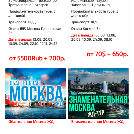
Замоскворечье - Посещение
Коломенское - Музей-
Третьяковской галереи
заповедник Царицыно
Продолжительность тура:
5
Продолжительность тура:
5
дня(дней)
дня(дней)
Транспорт:
Ж/Д
Транспорт:
Ж/Д
Отель:
IBIS Москва Павелецкая
Отель:
Космос 3*
3*
Даты выезда:
06.08, 13.08,
Даты выезда:
13.08, 20.08,
20.08, 10.09, 24.09, 08.10
10.09, 24.09, 22.10, 12.11, 24.12
от 70$ + 650р.
от 5500Rub + 700р.
Обаятельная Москва ЖД
Знаменательная Москва ЖД