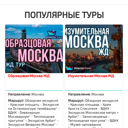
ПОПУЛЯРНЫЕ ТУРЫ
Образцовая Москва ЖД
Изумительная Москва ЖД
Направление:
Москва
Направление:
Москва
Маршрут:
Обзорная экскурсия
Маршрут:
Обзорная экскурсия
- Красная площать - Экскурсия
- Красная площадь - Храм
на Останкинскую телебашню* -
Христа Спасителя - ВДНХ -
ВДНХ - Океанариум
Экскурсия Московское метро +
Москвариум* - Теплоходная
Арбат* - Замоскворечье -
прогулка* - Экскурсия Арбат* -
Теплоходная прогулка* - ВДНХ
Экскурсия Вечерняя Москва* -
- Музей-заповедник