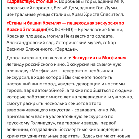
«Здравствуй, столица!»
: Воробьевы горы, здание МГУ,
посольский городок, Белый Дом, здание Гос. Думы,
центральные улицы столицы, Храм Христа Спасителя.
«Стены и башни Кремля» — пешеходная экскурсия по
Красной площади
(ВКЛЮЧЕНО) – Кремлевские башни,
Красная площадь, могила Неизвестного солдата,
Александровский сад, Исторический музей, собор
Василия Блаженного, «Зарядье».
Дополнительно, по желанию:
Экскурсия на Мосфильм
–
легенду российского кино. Экскурсия на съемочную
площадку «Мосфильм» - невероятно необычная
экскурсия, в ходе которой Вы сможете посетить
настоящий киногород, увидеть декорации и костюмы
героев, парк автомобилей, а также пообщаться с людьми,
которые работают много лет на телевидении, и уж точно,
смогут раскрыть несколько секретов этого
завораживающего искусства - создавать кино. Мы
приглашаем вас на увлекательную экскурсию по
«русскому Голливуду», где творили звезды первой
величины, создавались бессмертные киношедевры и
хранятся удивительные раритеты. Здесь снимают новые