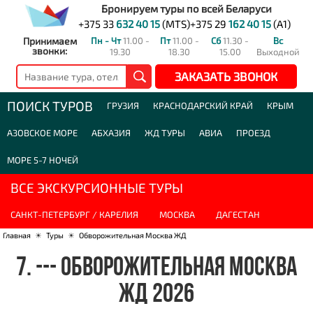
Бронируем туры по всей Беларуси
+375 33
632 40 15
(MTS)
+375 29
162 40 15
(A1)
Принимаем
Пн - Чт
11.00 -
Пт
11.00 -
Сб
11.30 -
Вс
звонки:
19.30
18.30
15.00
Выходной
ЗАКАЗАТЬ ЗВОНОК
ПОИСК ТУРОВ
ГРУЗИЯ
КРАСНОДАРСКИЙ КРАЙ
КРЫМ
АЗОВСКОЕ МОРЕ
АБХАЗИЯ
ЖД ТУРЫ
АВИА
ПРОЕЗД
МОРЕ 5-7 НОЧЕЙ
ВСЕ ЭКСКУРСИОННЫЕ ТУРЫ
САНКТ-ПЕТЕРБУРГ / КАРЕЛИЯ
МОСКВА
ДАГЕСТАН
Главная
☀
Туры
☀
Обворожительная Москва ЖД
7. --- ОБВОРОЖИТЕЛЬНАЯ МОСКВА
ЖД 2026