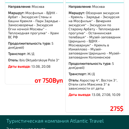
Направление:
Москва
Направление:
Москва
Маршрут:
Мосфильм - ВДНХ -
Маршрут:
Обзорная экскурсия
Арбат - Экскурсия Стены и
- Кремль - Зарядье - Экскурсия
башни Кремля - Парк Зарядье -
на Мосфильм* - Вечерняя
Замоскворечье - Экскурсия
экскурсия* - Экскурсии по
Огни ночной Москвы* -
Старому Арбату - Теплоходная
Теплоходная прогулка* - Храм
прогулка* - Останкинская
ВС РФ
телебашя* - Музей-заповедник
Царицыно - ВДНХ -
Продолжительность тура:
5
Москвариум* - Кремль в
дня(дней)
Измайлово - Музей-
заповедник Царицыно - Музей-
Транспорт:
Ж/Д
заповедник Коломенское
Отель:
Ibis Oktyabrskoye Pole 3*
Продолжительность тура:
5
Даты выезда:
13.08, 20.08
дня(дней)
Транспорт:
Ж/Д
от 750Byn
Отель:
Аэростар 4*, Восток 3*,
Отели сети Максима 3* в
зависимости от даты
Даты выезда:
13.08, 27.08, 10.09
275$
Туристическая компания Аtlantic Travel