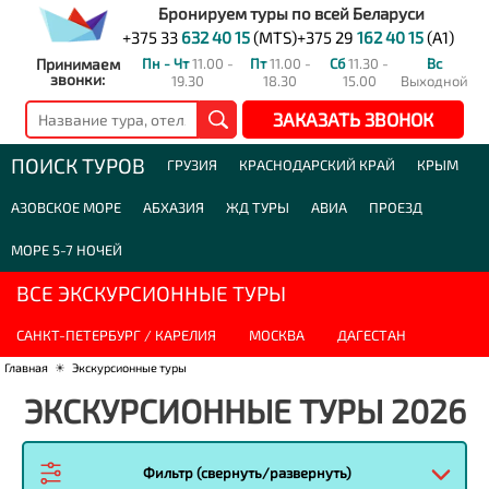
Бронируем туры по всей Беларуси
+375 33
632 40 15
(MTS)
+375 29
162 40 15
(A1)
Принимаем
Пн - Чт
11.00 -
Пт
11.00 -
Сб
11.30 -
Вс
звонки:
19.30
18.30
15.00
Выходной
ЗАКАЗАТЬ ЗВОНОК
ПОИСК ТУРОВ
ГРУЗИЯ
КРАСНОДАРСКИЙ КРАЙ
КРЫМ
АЗОВСКОЕ МОРЕ
АБХАЗИЯ
ЖД ТУРЫ
АВИА
ПРОЕЗД
МОРЕ 5-7 НОЧЕЙ
ВСЕ ЭКСКУРСИОННЫЕ ТУРЫ
САНКТ-ПЕТЕРБУРГ / КАРЕЛИЯ
МОСКВА
ДАГЕСТАН
Главная
☀
Экскурсионные туры
ЭКСКУРСИОННЫЕ ТУРЫ 2026
Фильтр (свернуть/развернуть)